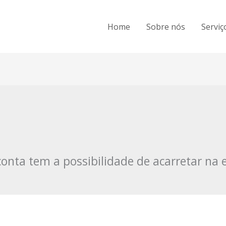
Home
Sobre nós
Serviç
onta tem a possibilidade de acarretar na 