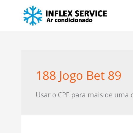
Skip
to
content
188 Jogo Bet 89
Usar o CPF para mais de uma c