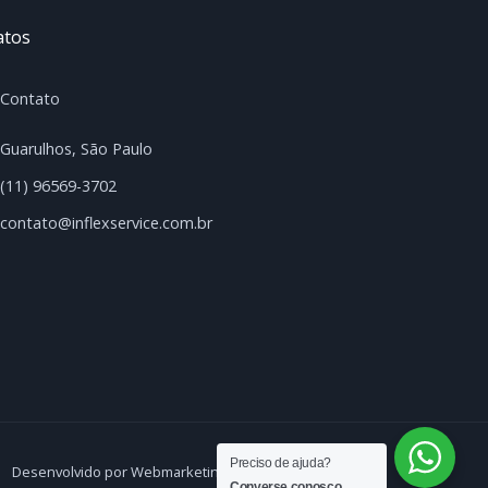
atos
Contato
Guarulhos, São Paulo
(11) 96569-3702
contato@inflexservice.com.br
Preciso de ajuda?
Desenvolvido por Webmarketing Brasil
Converse conosco