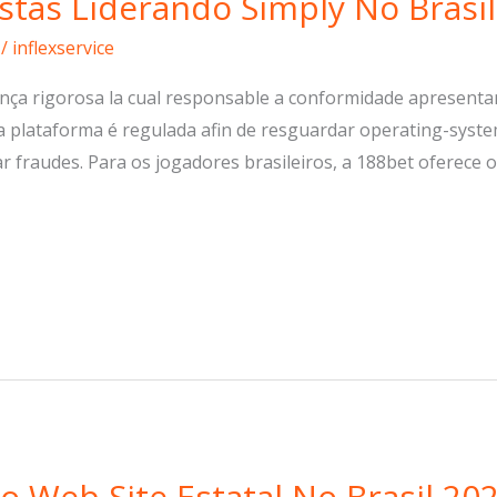
tas Liderando Simply No Brasil
/
inflexservice
ença rigorosa la cual responsable a conformidade apresent
a plataforma é regulada afin de resguardar operating-syste
fraudes. Para os jogadores brasileiros, a 188bet oferece o
 Web Site Estatal No Brasil 20