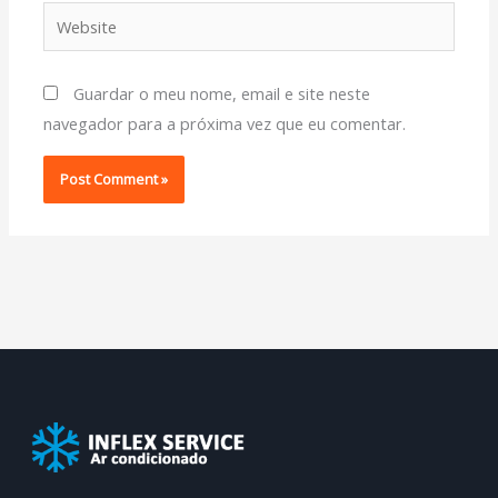
Website
Guardar o meu nome, email e site neste
navegador para a próxima vez que eu comentar.