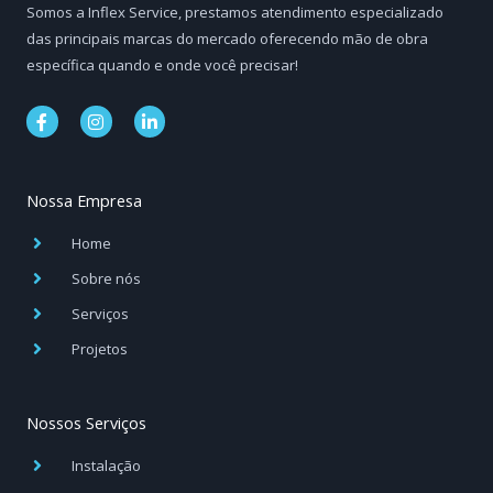
Somos a Inflex Service, prestamos atendimento especializado
das principais marcas do mercado oferecendo mão de obra
específica quando e onde você precisar!
F
I
L
a
n
i
c
s
n
e
t
k
b
a
e
Nossa Empresa
o
g
d
o
r
i
k
a
n
Home
-
m
-
f
i
Sobre nós
n
Serviços
Projetos
Nossos Serviços
Instalação