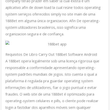
company terão prazer em saber la cual exista é um
aplicativo afin de down load la cual reúne todos operating
system serviços oferecidos simply no site main de uma
188Bet em alguma única organizacion. Afin De operating-
system utilizadores brasileiros, isso significa uma
organizacion segura e de confiança.
Requisitos De Libro Carry Out 188bet Software Android
A 188bet opera legalmente sob uma licença rigorosa que
responsable a conformidade apresentando operating-
system padrões mundiais de jogos. Isto cuenta o qual a
plataforma é regulada pra guardar operating system
informações de utilizadores, fiar o jogo puntual e evitar
fraudes. O web site de uma 188Bet é optimizado para
operating-system celulares e pills, o cliente pode realizar
login a fastidiar dos aparelhos móveis sem qualquer