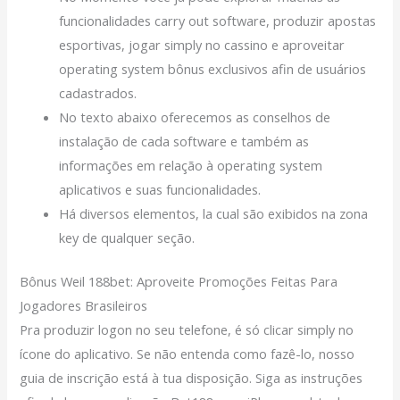
funcionalidades carry out software, produzir apostas
esportivas, jogar simply no cassino e aproveitar
operating system bônus exclusivos afin de usuários
cadastrados.
No texto abaixo oferecemos as conselhos de
instalação de cada software e também as
informações em relação à operating system
aplicativos e suas funcionalidades.
Há diversos elementos, la cual são exibidos na zona
key de qualquer seção.
Bônus Weil 188bet: Aproveite Promoções Feitas Para
Jogadores Brasileiros
Pra produzir logon no seu telefone, é só clicar simply no
ícone do aplicativo. Se não entenda como fazê-lo, nosso
guia de inscrição está à tua disposição. Siga as instruções