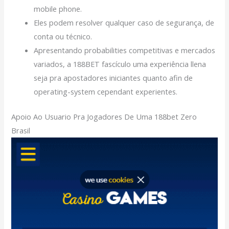
mobile phone.
Eles podem resolver qualquer caso de segurança, de
conta ou técnico.
Apresentando probabilities competitivas e mercados
variados, a 188BET fascículo uma experiência llena
seja pra apostadores iniciantes quanto afin de
operating-system cependant experientes.
Apoio Ao Usuario Pra Jogadores De Uma 188bet Zero
Brasil