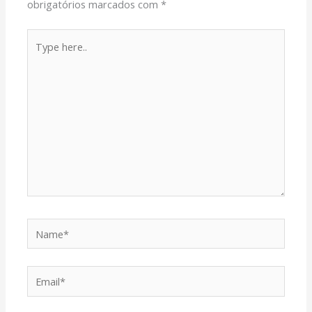
obrigatórios marcados com
*
Type
here..
Name*
Email*