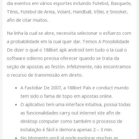
dia eventos em vários esportes incluindo Futebol, Basquete,
Tênis, Futebol de Areia, Volant, Handball, Vôlei, e Snooker,
afin de citar muitos.
Na linha la cual se abre, necessita selecionar o esfuerzo com
a probabilidade em la cual quer dar. Temos A Possibilidade
De dizer o qual o 188bet apk android tem tudo o la cual o
software odierno precisa oferecer quando se trata da
seção de apostas ao festón. Infelizmente, não encontramos
o recurso de transmissão em direto.
A Fastidiar De 2007, a 188bet País e conduct mundo
tem sido o fama de topo em apostas online.
O aplicativo tem uma interface intuitiva, possui todas
as funcionalidades carry out internet site afin de
desktop computer como também o processo de
instalação é fácil e demora apenas 2 – 3 min.
No Momento você já pode explorar muchas as