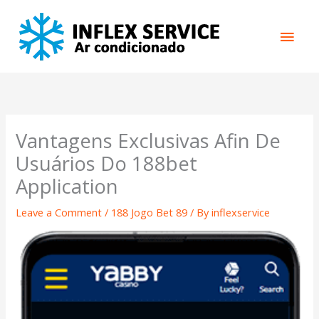
Skip
Main
to
content
Men
Vantagens Exclusivas Afin De
Usuários Do 188bet
Application
Leave a Comment
/
188 Jogo Bet 89
/ By
inflexservice