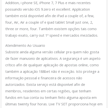
Addition, i phone SE, iPhone 7, 7 Plus e mais recentes
possuindo versão iOS 9.zero et excellent. Application
também está disponível afin de iPad a couple of, a few,
four, Air, Air a couple of e ipad tablet Small just one, 2,
three or more, four. Também existem opções tais como
trabajo exato, carry out 1º speed e mercados mezclados.
Atendimento Ao Usuario
Subsiste ainda alguma versão cellular pra quem não gosta
de fazer manuseio de aplicativos. A segurança é um aspeto
crítico afin de qualquer aplicação de apostas online, como
também a aplicação 188bet não é exceção. Isto protege a
informação pessoal e financeira de acessos não
autorizados. Exista serviço está disponível afin de
membros, residentes em certas regiões, que tenham
fundos em tua conta ou tenham feito alguma aposta em
últimas twenty four horas. Live TV SET proporciona hoje em