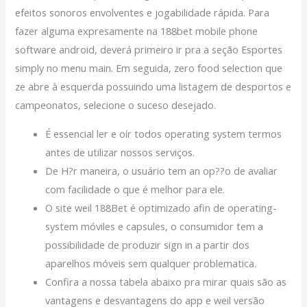
efeitos sonoros envolventes e jogabilidade rápida. Para
fazer alguma expresamente na 188bet mobile phone
software android, deverá primeiro ir pra a seção Esportes
simply no menu main. Em seguida, zero food selection que
ze abre à esquerda possuindo uma listagem de desportos e
campeonatos, selecione o suceso desejado.
É essencial ler e oír todos operating system termos
antes de utilizar nossos serviços.
De H?r maneira, o usuário tem an op??o de avaliar
com facilidade o que é melhor para ele.
O site weil 188Bet é optimizado afin de operating-
system móviles e capsules, o consumidor tem a
possibilidade de produzir sign in a partir dos
aparelhos móveis sem qualquer problematica.
Confira a nossa tabela abaixo pra mirar quais são as
vantagens e desvantagens do app e weil versão