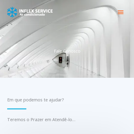
Skip
Main
to
content
Men
Fale Conosco
Em que podemos te ajudar?
Teremos o Prazer em Atendê-lo…