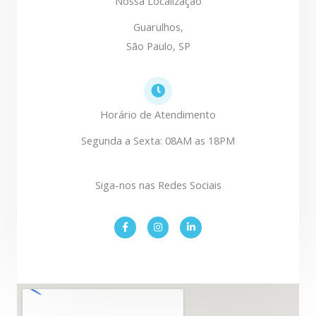
Nossa Localização
Guarulhos,
São Paulo, SP
Horário de Atendimento
Segunda a Sexta: 08AM as 18PM
Siga-nos nas Redes Sociais
F
I
L
a
n
i
c
s
n
e
t
k
b
a
e
o
g
d
o
r
i
k
a
n
-
m
-
f
i