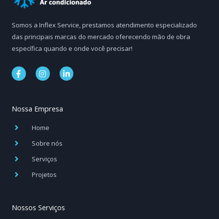
Somos a Inflex Service, prestamos atendimento especializado
das principais marcas do mercado oferecendo mão de obra
específica quando e onde você precisar!
F
I
L
a
n
i
c
s
n
e
t
k
b
a
e
Nossa Empresa
o
g
d
o
r
i
k
a
n
Home
-
m
-
f
i
Sobre nós
n
Serviços
Projetos
Nossos Serviços