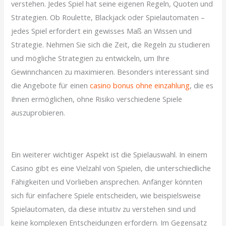
verstehen. Jedes Spiel hat seine eigenen Regeln, Quoten und
Strategien. Ob Roulette, Blackjack oder Spielautomaten –
jedes Spiel erfordert ein gewisses Maß an Wissen und
Strategie. Nehmen Sie sich die Zeit, die Regeln zu studieren
und mögliche Strategien zu entwickeln, um Ihre
Gewinnchancen zu maximieren. Besonders interessant sind
die Angebote für einen
casino bonus ohne einzahlung
, die es
Ihnen ermöglichen, ohne Risiko verschiedene Spiele
auszuprobieren.
Ein weiterer wichtiger Aspekt ist die Spielauswahl. In einem
Casino gibt es eine Vielzahl von Spielen, die unterschiedliche
Fähigkeiten und Vorlieben ansprechen. Anfänger könnten
sich für einfachere Spiele entscheiden, wie beispielsweise
Spielautomaten, da diese intuitiv zu verstehen sind und
keine komplexen Entscheidungen erfordern. Im Gegensatz