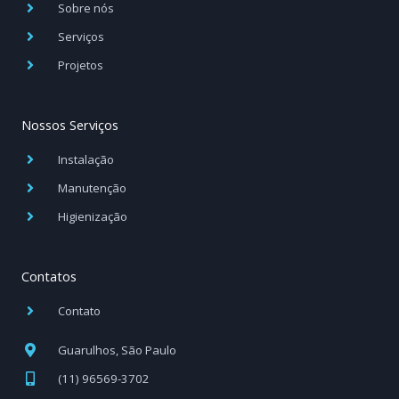
f
i
Sobre nós
n
Serviços
Projetos
Nossos Serviços
Instalação
Manutenção
Higienização
Contatos
Contato
Guarulhos, São Paulo
(11) 96569-3702