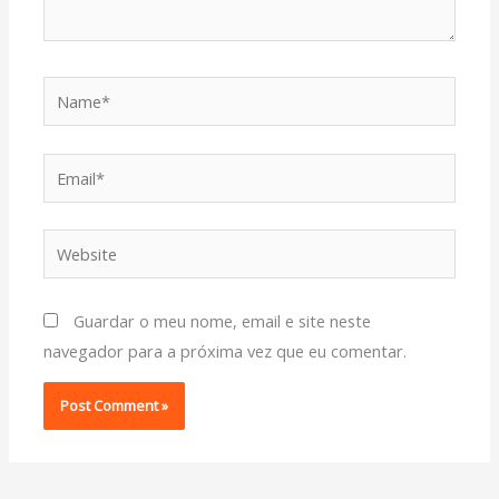
Name*
Email*
Website
Guardar o meu nome, email e site neste
navegador para a próxima vez que eu comentar.