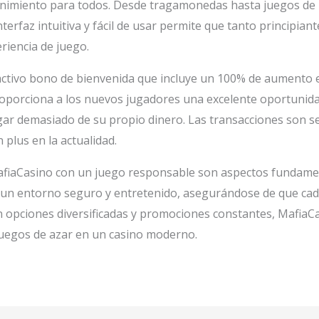
enimiento para todos. Desde tragamonedas hasta juegos de 
interfaz intuitiva y fácil de usar permite que tanto princip
riencia de juego.
ctivo bono de bienvenida que incluye un 100% de aumento en
proporciona a los nuevos jugadores una excelente oportunida
gar demasiado de su propio dinero. Las transacciones son seg
plus en la actualidad.
fiaCasino con un juego responsable son aspectos fundament
 un entorno seguro y entretenido, asegurándose de que cad
n opciones diversificadas y promociones constantes, MafiaC
juegos de azar en un casino moderno.