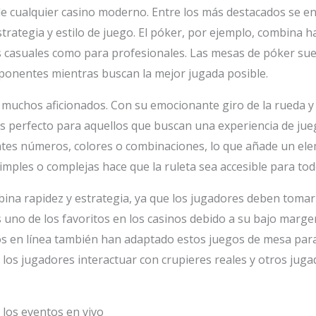
e cualquier casino moderno. Entre los más destacados se encu
trategia y estilo de juego. El póker, por ejemplo, combina ha
s casuales como para profesionales. Las mesas de póker sue
oponentes mientras buscan la mejor jugada posible.
a muchos aficionados. Con su emocionante giro de la rueda y
es perfecto para aquellos que buscan una experiencia de ju
tes números, colores o combinaciones, lo que añade un elem
imples o complejas hace que la ruleta sea accesible para tod
bina rapidez y estrategia, ya que los jugadores deben tomar 
s uno de los favoritos en los casinos debido a su bajo marge
s en línea también han adaptado estos juegos de mesa para 
 los jugadores interactuar con crupieres reales y otros jug
 los eventos en vivo