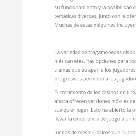
su funcionamiento y la posibilidad 
temáticas diversas, junto con la ofe
Muchas de estas máquinas incluyen b
La variedad de tragamonedas disponi
más carretes, hay opciones para tod
tramas que atrapan a los jugadores,
progresivos permiten a los jugador
El crecimiento de los casinos en lí
ahora ofrecen versiones móviles de
cualquier lugar. Esto ha abierto la 
llevar la experiencia de juego a un
Juegos de mesa: Clásicos que nunc