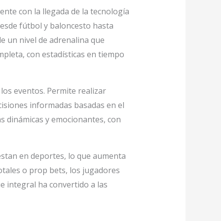
te con la llegada de la tecnología
desde fútbol y baloncesto hasta
e un nivel de adrenalina que
pleta, con estadísticas en tiempo
los eventos. Permite realizar
cisiones informadas basadas en el
ás dinámicas y emocionantes, con
stan en deportes, lo que aumenta
otales o prop bets, los jugadores
 integral ha convertido a las