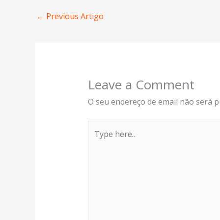
←
Previous Artigo
Leave a Comment
O seu endereço de email não será p
Type
here..