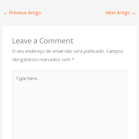
←
Previous Artigo
Next Artigo
→
Leave a Comment
O seu endereço de email não será publicado.
Campos
obrigatórios marcados com
*
Type
here..