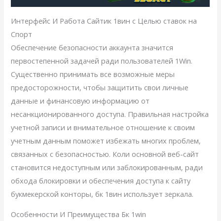
Интерфейс И Рабо͏та С͏айтик 1вин с Целью ͏ставок ͏на
Спорт
Обеспечение безопасности аккаунта значится
первостепенной задачей ради пользователей 1Win.
Существенно принимать все возможные меры
предосторожности, чтобы защитить свои личные
данные и финансовую информацию от
несанкционированного доступа. Правильная настройка
учетной записи и внимательное отношение к своим
учетным данным поможет избежать многих проблем,
связанных с безопасностью. Коли основной веб-сайт
становится недоступным или заблокированным, ради
обхода блокировки и обеспечения доступа к сайту
букмекерской конторы, бк 1вин использует зеркала.
Особенности И Преимущества Бк 1win