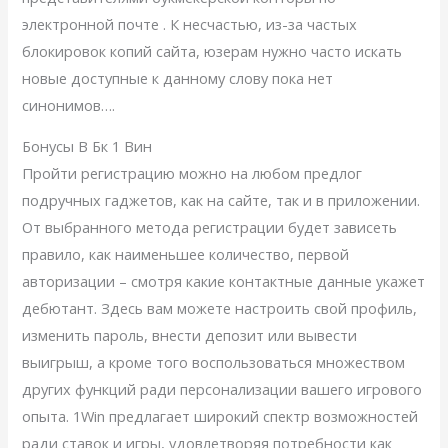
элект͏ронной почте . К несчаст͏ью, из-за ч͏астых
б͏локировок копий сайта, юзерам нужно часто искать
новые доступные к данному слову пока нет
синонимов….
Бонусы В Бк 1 Вин
Пройти регистрацию можно на любом предлог
подручных гаджетов, как на сайте, так и в приложении.
От выбранного метода регистрации будет зависеть
правило, как наименьшее количество, первой
авторизации – смотря какие контактные данные укажет
дебютант. Здесь вам можете настроить свой профиль,
изменить пароль, внести депозит или вывести
выигрыш, а кроме того воспользоваться множеством
других функций ради персонализации вашего игрового
опыта. 1Win предлагает широкий спектр возможностей
ради ставок и игры, удовлетворяя потребности как