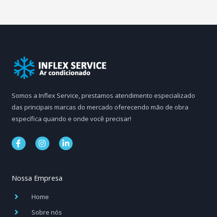
Somos a Inflex Service, prestamos atendimento especializado
das principais marcas do mercado oferecendo mão de obra
específica quando e onde você precisar!
F
I
L
a
n
i
c
s
n
e
t
k
b
a
e
Nossa Empresa
o
g
d
o
r
i
k
a
n
Home
-
m
-
f
i
Sobre nós