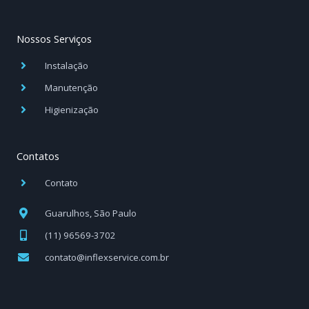
Nossos Serviços
Instalação
Manutenção
Higienização
Contatos
Contato
Guarulhos, São Paulo
(11) 96569-3702
contato@inflexservice.com.br