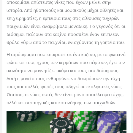
αποκομίσει απίστευτες νίκες που έχουν μείνει στην
ιστορία. Από ηθοποιούς και μουσικούς μέχρι αθλητές και
επιχειρηματίες, η εμπειρία τους στις αίθουσες τυχερών
παιχνιδιών είναι αναμφίβολα μοναδική. Το γεγονός ότι οι
διάσημοι παίζουν στα καζίνο προσθέτει έναν επιπλέον
θρύλο γύρω από το παιχνίδι, ενισχύοντας τη γοητεία του.
Η ατμόσφαιρα που επικρατεί σε ένα καζίνο, με τα φωτεινά
φώτα και τους ήχους των κερμάτων που πέφτουν, έχει την
ικανότητα να μαγνητίζει ακόμα και τους πιο διάσημους.
Αυτή η μαγεία τους ενθαρρύνει να δοκιμάσουν την τύχη
τους και πολλές φορές τους οδηγεί σε εκπληκτικές νίκες.
Ωστόσο, οι νίκες αυτές δεν είναι μόνο αποτέλεσμα τύχης,
αλλά και στρατηγικής και κατανόησης των παιχνιδιών.