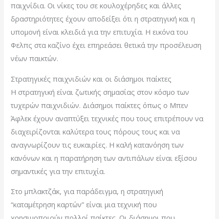
παιχνίδια. Οι νίκες του σε κουλοχέρηδες και άλλες
δραστηριότητες έχουν αποδείξει ότι η στρατηγική και η
υπομονή είναι κλειδιά για την επιτυχία. Η εικόνα του
Φελπς στα καζίνο έχει επηρεάσει θετικά την προσέλευση
νέων παικτών.
Στρατηγικές παιχνιδιών και οι διάσημοι παίκτες
Η στρατηγική είναι ζωτικής σημασίας στον κόσμο των
τυχερών παιχνιδιών. Διάσημοι παίκτες όπως ο Μπεν
Άφλεκ έχουν αναπτύξει τεχνικές που τους επιτρέπουν να
διαχειρίζονται καλύτερα τους πόρους τους και να
αναγνωρίζουν τις ευκαιρίες. Η καλή κατανόηση των
κανόνων και η παρατήρηση των αντιπάλων είναι εξίσου
σημαντικές για την επιτυχία.
Στο μπλακτζάκ, για παράδειγμα, η στρατηγική
“καταμέτρηση καρτών” είναι μια τεχνική που
χρησιμοποιούν πολλοί παίκτες. Οι διάσημοι που