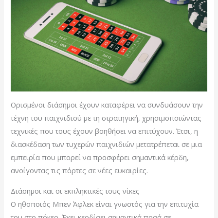
Ορισμένοι διάσημοι έχουν καταφέρει να συνδυάσουν την
τέχνη του παιχνιδιού με τη στρατηγική, χρησιμοποιώντας
τεχνικές που τους έχουν βοηθήσει να επιτύχουν. Έτσι, η
διασκέδαση των τυχερών παιχνιδιών μετατρέπεται σε μια
εμπειρία που μπορεί να προσφέρει σημαντικά κέρδη,
ανοίγοντας τις πόρτες σε νέες ευκαιρίες.
Διάσημοι και οι εκπληκτικές τους νίκες
Ο ηθοποιός Μπεν Άφλεκ είναι γνωστός για την επιτυχία
του στο πόκερ. Έχει κερδίσει σημαντικά ποσά σε