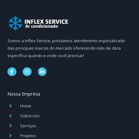
Somos a Inflex Service, prestamos atendimento especializado
das principais marcas do mercado oferecendo mão de obra
específica quando e onde você precisar!
F
I
L
a
n
i
c
s
n
e
t
k
b
a
e
Nossa Empresa
o
g
d
o
r
i
k
a
n
Home
-
m
-
f
i
Sobre nós
n
Serviços
Projetos