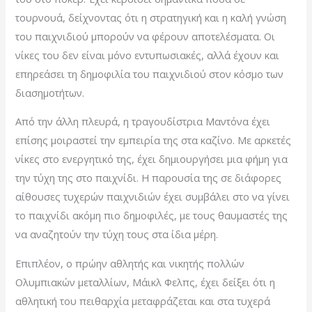
τουρνουά, δείχνοντας ότι η στρατηγική και η καλή γνώση
του παιχνιδιού μπορούν να φέρουν αποτελέσματα. Οι
νίκες του δεν είναι μόνο εντυπωσιακές, αλλά έχουν και
επηρεάσει τη δημοφιλία του παιχνιδιού στον κόσμο των
διασημοτήτων.
Από την άλλη πλευρά, η τραγουδίστρια Μαντόνα έχει
επίσης μοιραστεί την εμπειρία της στα καζίνο. Με αρκετές
νίκες στο ενεργητικό της, έχει δημιουργήσει μια φήμη για
την τύχη της στο παιχνίδι. Η παρουσία της σε διάφορες
αίθουσες τυχερών παιχνιδιών έχει συμβάλει στο να γίνει
το παιχνίδι ακόμη πιο δημοφιλές, με τους θαυμαστές της
να αναζητούν την τύχη τους στα ίδια μέρη.
Επιπλέον, ο πρώην αθλητής και νικητής πολλών
Ολυμπιακών μεταλλίων, Μάικλ Φελπς, έχει δείξει ότι η
αθλητική του πειθαρχία μεταφράζεται και στα τυχερά