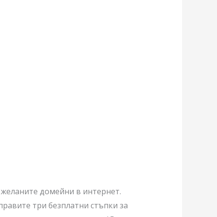
-желаните домейни в интернет.
правите три безплатни стъпки за