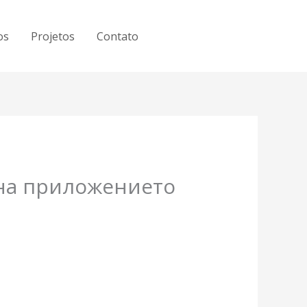
os
Projetos
Contato
 на приложението