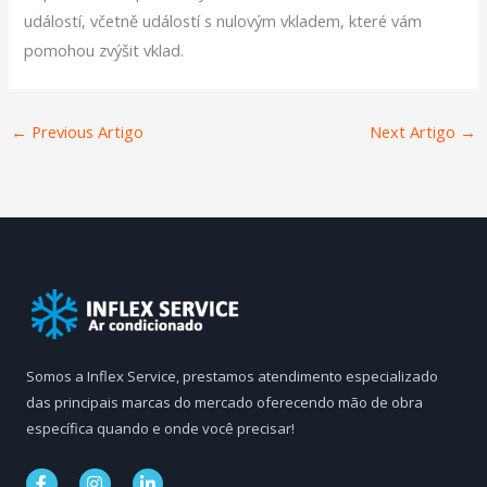
událostí, včetně událostí s nulovým vkladem, které vám
pomohou zvýšit vklad.
←
Previous Artigo
Next Artigo
→
Somos a Inflex Service, prestamos atendimento especializado
das principais marcas do mercado oferecendo mão de obra
específica quando e onde você precisar!
F
I
L