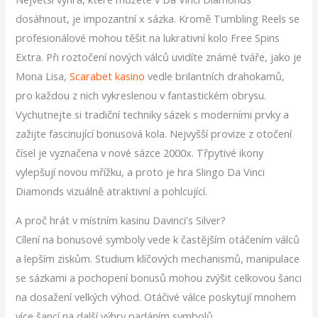
dosáhnout, je impozantní x sázka. Kromě Tumbling Reels se
profesionálové mohou těšit na lukrativní kolo Free Spins
Extra. Při roztočení nových válců uvidíte známé tváře, jako je
Mona Lisa,
Scarabet kasino
vedle brilantních drahokamů,
pro každou z nich vykreslenou v fantastickém obrysu.
Vychutnejte si tradiční techniky sázek s moderními prvky a
zažijte fascinující bonusová kola. Nejvyšší provize z otočení
čísel je vyznačena v nové sázce 2000x. Třpytivé ikony
vylepšují novou mřížku, a proto je hra Slingo Da Vinci
Diamonds vizuálně atraktivní a pohlcující.
A proč hrát v místním kasinu Davinci's Silver?
Cílení na bonusové symboly vede k častějším otáčením válců
a lepším ziskům. Studium klíčových mechanismů, manipulace
se sázkami a pochopení bonusů mohou zvýšit celkovou šanci
na dosažení velkých výhod. Otáčivé válce poskytují mnohem
více šancí na další výhry padáním symbolů.