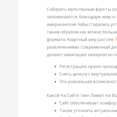
Собирать мультяшные фрукты сов
запоминаются, благодаря чему и 
американские пабы старались уст
таким образом как можно больше
формата. Азартный мир just one
1
развлечениями. Современный диз
делают навигацию невероятно п
Регистрацию нужно проходи
Снять деньги с виртуально
Это уникальная возможност
Какой На Сайте 1win Лимит На 
Сайт обеспечивает комфорт
Также уточнить актуальны