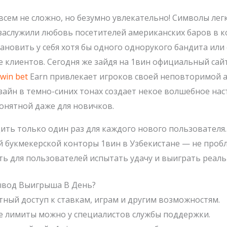
сем не сложно, но безумно увлекательно! Символы лег
заслужили любовь посетителей американских баров в к
ановить у себя хотя бы одного однорукого бандита или
 клиентов. Сегодня же зайдя на 1вин официальный сай
win bet
Earn привлекает игроков своей неповторимой
айн в темно-синих тонах создает некое волшебное нас
онятной даже для новичков.
ть только один раз для каждого нового пользователя.
й букмекерской конторы 1вин в Узбекистане — не пробл
ь для пользователей испытать удачу и выиграть реаль
Вывод Выигрыша В День?
ный доступ к ставкам, играм и другим возможностям.
е лимиты можно у специалистов службы поддержки.