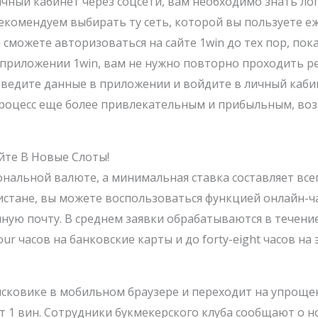
ичный кабинет через соцсети, вам необходимо знать ло
екомендуем выбирать ту сеть, которой вы пользуете еж
 сможете авторизоваться на сайте 1win до тех пор, пок
приложении 1win, вам не нужно повторно проходить рег
введите данные в приложении и войдите в личный каби
процесс еще более привлекательным и прибыльным, воз
йте В Новые Слоты!
нальной валюте, а минимальная ставка составляет всего
истане, вы можете воспользоваться функцией онлайн-
ную почту. В среднем заявки обрабатываются в течение
our часов на банковские карты и до forty-eight часов 
оисковике в мобильном браузере и переходит на упроще
т 1 вин. Сотрудники букмекерского клуба сообщают о н