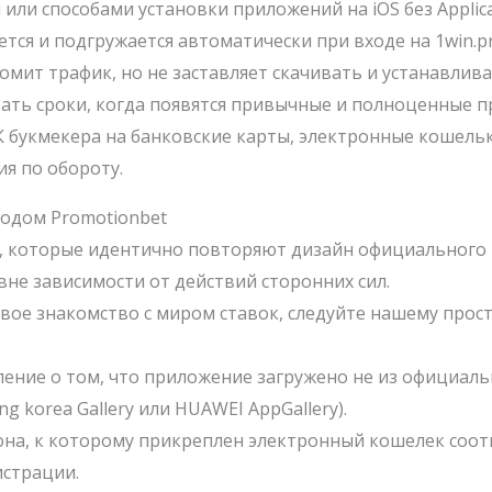
или способами установки приложений на iOS без Applica
ся и подгружается автоматически при входе на 1win.pr
номит трафик, но не заставляет скачивать и устанавли
ать сроки, когда появятся привычные и полноценные 
К букмекера на банковские карты, электронные кошель
я по обороту.
кодом Promotionbet
, которые идентично повторяют дизайн официального 
вне зависимости от действий сторонних сил.
свое знакомство с миром ставок, следуйте нашему прос
ние о том, что приложение загружено не из официальн
g korea Gallery или HUAWEI AppGallery).
она, к которому прикреплен электронный кошелек соот
истрации.