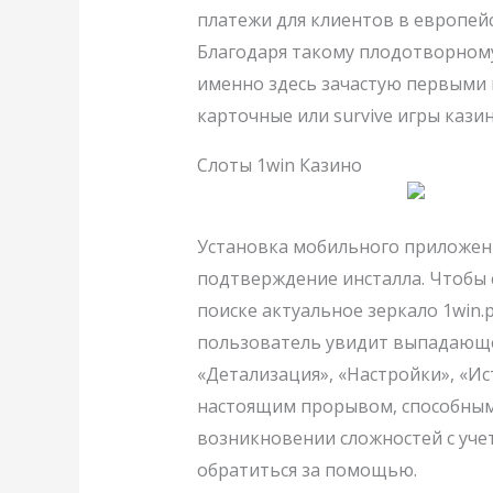
платежи для клиентов в европейск
Благодаря такому плодотворному 
именно здесь зачастую первыми п
карточные или survive игры казин
Слоты 1win Казино
Установка мобильного приложения 
подтверждение инсталла. Чтобы ск
поиске актуальное зеркало 1win.p
пользователь увидит выпадающее
«Детализация», «Настройки», «Ис
настоящим прорывом, способным
возникновении сложностей с уче
обратиться за помощью.