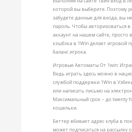
Выполняя на сайте 1вин вход в л
которой вы выберите. Поэтому р
забудете данные для входа, вы не
пароль. Чтобы авторизоваться в 
аккаунт на нашем сайте, просто 
кэшбэка в 1Win делает игровой 
баланс игрока.
Игровые Автоматы От 1win: Игра
Ведь играть здесь можно в нацио
службой поддержки 1Win в Узбек
или написать письмо на электрон
Максимальный срок – до twenty f
кошельки.
Беттер вбивает адрес клуба в п
может подписаться на рассылку о