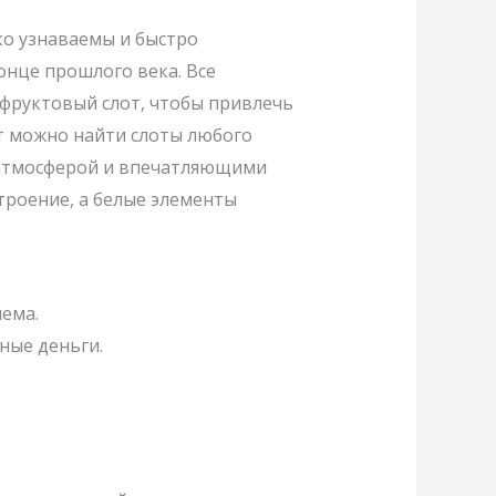
ко узнаваемы и быстро
онце прошлого века. Все
 фруктовый слот, чтобы привлечь
т можно найти слоты любого
 атмосферой и впечатляющими
троение, а белые элементы
ема.
ные деньги.