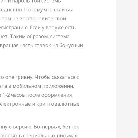
гин и пароль той системы
едневно. Потому что если вы
а там не восстановите свой
истрацию. Если у вас уже есть
нет. Таким образом, система
вращая часть ставок на бонусный
 one гривну. Чтобы связаться с
чата в мобильном приложении,
 1-2 часов после оформления.
на электронные и криптовалютные
нную версию. Во-первых, беттер
овостях в специальных письмах