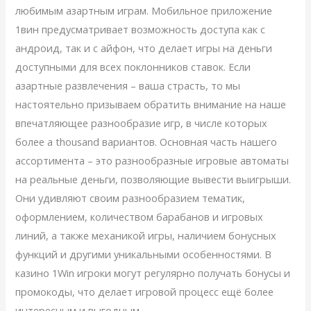
любимым азартным играм. Мобильное приложение
1вин предусматривает возможность доступа как с
андроид, так и с айфон, что делает игры на деньги
доступными для всех поклонников ставок. Если
азартные развлечения – ваша страсть, то мы
настоятельно призываем обратить внимание на наше
впечатляющее разнообразие игр, в числе которых
более a thousand вариантов. Основная часть нашего
ассортимента – это разнообразные игровые автоматы
на реальные деньги, позволяющие вывести выигрыши.
Они удивляют своим разнообразием тематик,
оформлением, количеством барабанов и игровых
линий, а также механикой игры, наличием бонусных
функций и другими уникальными особенностями. В
казино 1Win игроки могут регулярно получать бонусы и
промокоды, что делает игровой процесс ещё более
интересным и выгодным.