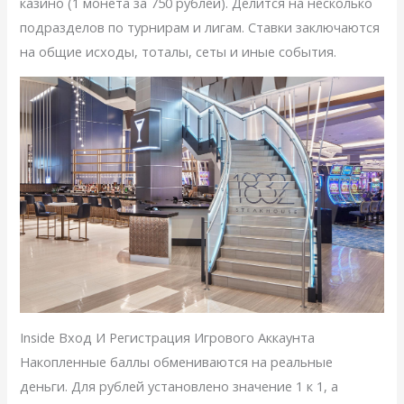
казино (1 монета за 750 рублей). Делится на несколько
подразделов по турнирам и лигам. Ставки заключаются
на общие исходы, тоталы, сеты и иные события.
Inside Вход И Регистрация Игрового Аккаунта
Накопленные баллы обмениваются на реальные
деньги. Для рублей установлено значение 1 к 1, а