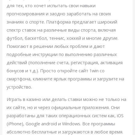
для тех, кто хочет испытать свои навыки
прогнозирования и заодно заработать на своих
знаниях о спорте. Платформа предлагает широкий
спектр ставок на различные виды спорта, включая
футбол, баскетбол, теннис, хоккей и многие другие.
Помогают в решении любых проблем и дают
подробные инструкции по выполнению различных
действий (пополнение счета, регистрация, активация
бонусов и т.д.). Просто откройте сайт 1win со
смартфона, кликните ярлык программы и загрузите на
устройство.
Играть в казино или делать ставки можно не только на
их сайте, но и через официальные приложения. Они
разработаны для таких операционных систем как, iOS
(iPhone), Google android и Windows. Все программы
абсолютно бесплатные и загружаются в любое время.