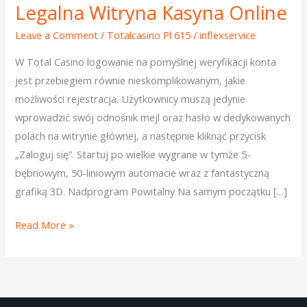
Legalna Witryna Kasyna Online
Legalna
Witryna
Leave a Comment
/
Totalcasino Pl 615
/
inflexservice
Kasyna
W Total Casino logowanie na pomyślnej weryfikacji konta
Online
jest przebiegiem równie nieskomplikowanym, jakie
możliwości rejestracja. Użytkownicy muszą jedynie
wprowadzić swój odnośnik mejl oraz hasło w dedykowanych
polach na witrynie głównej, a następnie kliknąć przycisk
„Zaloguj się”. Startuj po wielkie wygrane w tymże 5-
bębnowym, 50-liniowym automacie wraz z fantastyczną
grafiką 3D. Nadprogram Powitalny Na samym początku […]
Read More »