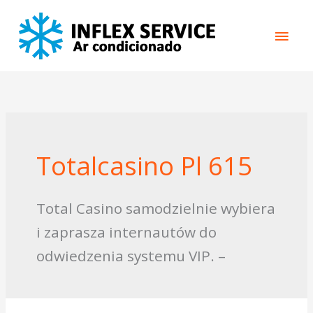
Skip
Main
to
content
Men
Totalcasino Pl 615
Total Casino samodzielnie wybiera
i zaprasza internautów do
odwiedzenia systemu VIP. –