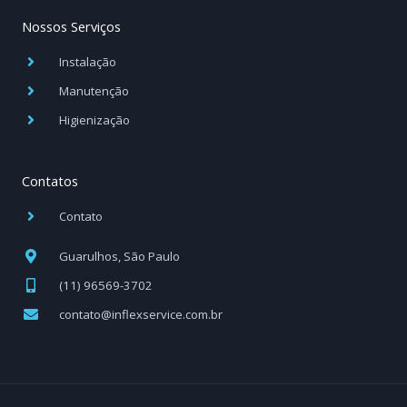
Nossos Serviços
Instalação
Manutenção
Higienização
Contatos
Contato
Guarulhos, São Paulo
(11) 96569-3702
contato@inflexservice.com.br