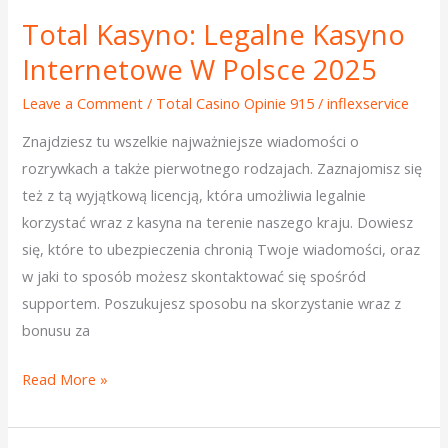
Total Kasyno: Legalne Kasyno
Total
Kasyno:
Internetowe W Polsce 2025
Legalne
Leave a Comment
/
Total Casino Opinie 915
/
inflexservice
Kasyno
Internetowe
Znajdziesz tu wszelkie najważniejsze wiadomości o
W
rozrywkach a także pierwotnego rodzajach. Zaznajomisz się
Polsce
też z tą wyjątkową licencją, która umożliwia legalnie
2025
korzystać wraz z kasyna na terenie naszego kraju. Dowiesz
się, które to ubezpieczenia chronią Twoje wiadomości, oraz
w jaki to sposób możesz skontaktować się spośród
supportem. Poszukujesz sposobu na skorzystanie wraz z
bonusu za
Read More »