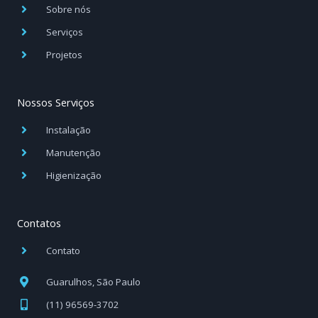
f
i
Sobre nós
n
Serviços
Projetos
Nossos Serviços
Instalação
Manutenção
Higienização
Contatos
Contato
Guarulhos, São Paulo
(11) 96569-3702