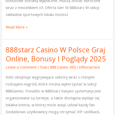
bonusowe zostaną wypłacone, muszą zostać obrócone
Pln
wraz z mnożnikiem x5. Oferta Gier W 888starz W sekcji
zakładów sportowych lokalu możesz
Read More »
888starz Casino W Polsce Graj
888starz
Casino
Online, Bonusy I Poglądy 2025
W
Leave a Comment
/
Starz 888 Casino 365
/
inflexservice
Polsce
Graj
Koło obejmuje wygrywające sektory wraz z różnymi
Online,
rodzajami nagród, które można wykorzystać w sekcji
Bonusy
888Games. Ponadto w 888Starz Kasyno systematycznie
I
organizowane są turnieje, a także dostępna wydaje się
Poglądy
lokalna loteria, w której może wziąć udział każdy fan.
2025
Dodatkowo użytkownicy mogą otrzymać VIP cashback,