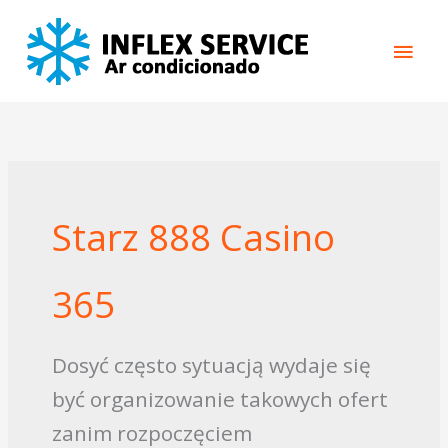
Skip
Main
to
content
Men
Starz 888 Casino
365
Dosyć często sytuacją wydaje się
być organizowanie takowych ofert
zanim rozpoczęciem