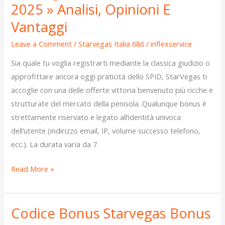
Casino
2025 » Analisi, Opinioni E
Recensione
Vantaggi
2025
»
Leave a Comment
/
Starvegas Italia 686
/
inflexservice
Analisi,
Sia quale tu voglia registrarti mediante la classica giudizio o
Opinioni
approfittare ancora oggi praticità dello SPID, StarVegas ti
E
accoglie con una delle offerte vittoria benvenuto più ricche e
Vantaggi
strutturate del mercato della penisola. Qualunque bonus è
strettamente riservato e legato all’identità univoca
dell’utente (indirizzo email, IP, volume successo telefono,
ecc.). La durata varia da 7
Read More »
Codice Bonus Starvegas Bonus
Codice
Bonus