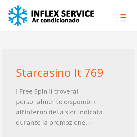
Skip
Main
to
content
Men
Starcasino It 769
I Free Spin li troverai
personalmente disponibili
all’interno della slot indicata
durante la promozione. –