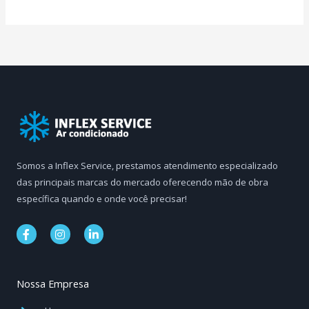
Somos a Inflex Service, prestamos atendimento especializado
das principais marcas do mercado oferecendo mão de obra
específica quando e onde você precisar!
F
I
L
a
n
i
c
s
n
e
t
k
b
a
e
Nossa Empresa
o
g
d
o
r
i
k
a
n