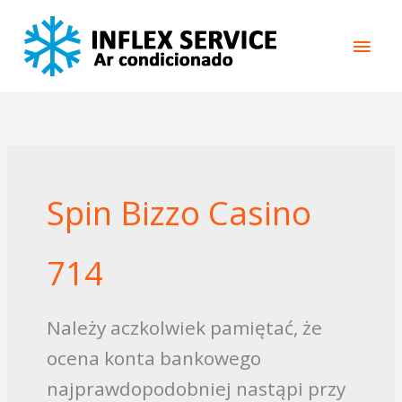
Skip
Main
to
content
Men
Spin Bizzo Casino
714
Należy aczkolwiek pamiętać, że
ocena konta bankowego
najprawdopodobniej nastąpi przy