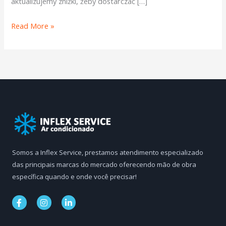
aktualizujemy zniżki, żeby dostarczać […]
Read More »
Somos a Inflex Service, prestamos atendimento especializado
das principais marcas do mercado oferecendo mão de obra
específica quando e onde você precisar!
F
I
L
a
n
i
c
s
n
e
t
k