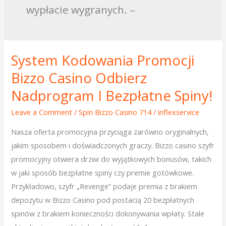
wypłacie wygranych. –
System Kodowania Promocji
System
Kodowania
Bizzo Casino Odbierz
Promocji
Nadprogram I Bezpłatne Spiny!
Bizzo
Casino
Leave a Comment
/
Spin Bizzo Casino 714
/
inflexservice
Odbierz
Nasza oferta promocyjna przyciąga zarówno oryginalnych,
Nadprogram
jakim sposobem i doświadczonych graczy. Bizzo casino szyfr
I
promocyjny otwiera drzwi do wyjątkowych bonusów, takich
Bezpłatne
w jaki sposób bezpłatne spiny czy premie gotówkowe.
Spiny!
Przykładowo, szyfr „Revenge” podaje premia z brakiem
depozytu w Bizzo Casino pod postacią 20 bezpłatnych
spinów z brakiem konieczności dokonywania wpłaty. Stale