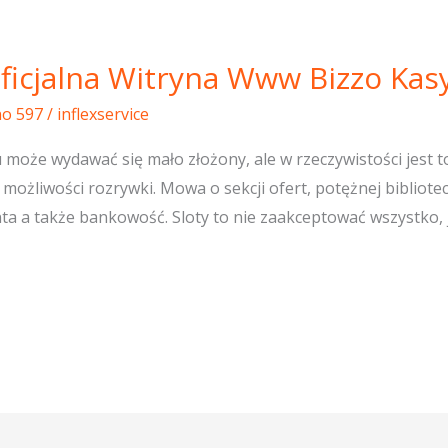
 Oficjalna Witryna Www Bizzo Ka
no 597
/
inflexservice
 może wydawać się mało złożony, ale w rzeczywistości jest
 możliwości rozrywki. Mowa o sekcji ofert, potężnej biblio
ta a także bankowość. Sloty to nie zaakceptować wszystko, 