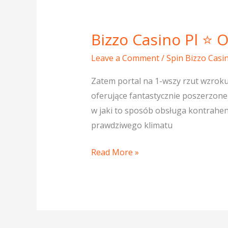
2025
Bizzo Casino Pl ⭐️
Bizzo
Casino
Leave a Comment
/
Spin Bizzo Casi
Pl
⭐️
Zatem portal na 1-wszy rzut wzroku
Oficjalna
oferujące fantastycznie poszerzone
Witryna
w jaki to sposób obsługa kontrahen
Www
prawdziwego klimatu
Bizzo
Read More »
Kasyno
W
Polsce