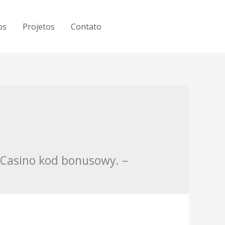
os
Projetos
Contato
 Casino kod bonusowy. –