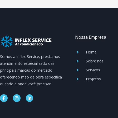
Nossa Empresa
Home
Somos a Inflex Service, prestamos
Sobre nós
atendimento especializado das
Serviços
principais marcas do mercado
oferecendo mão de obra específica
Projetos
quando e onde você precisar!
F
I
L
a
n
i
c
s
n
e
t
k
b
a
e
o
g
d