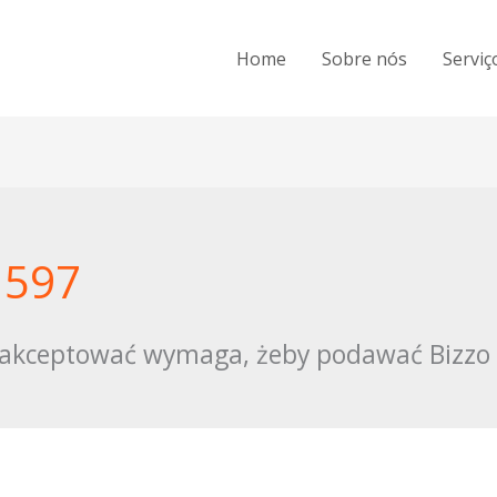
Home
Sobre nós
Serviç
 597
aakceptować wymaga, żeby podawać Bizzo