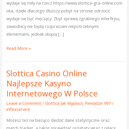
wydaje się miły na rzecz https://www.slottica-gra-online.com
oka, dzięki dlaczego dłuższy pobyt na stronie odrzucić
wydaje się być męczący. Zbyt sprawą zgrabnego interfejsu,
zawodnicy nie będą rozpraszani niepotrzebnymi
elementami, jednak skupią […]
Read More »
Slottica Casino Online ️
Slottica
Casino
Najlepsze Kasyno
Online
Internetowego W Polsce
Najlepsze
Leave a Comment
/
Slottica Jak Wyplacic Pieniadze 997
/
inflexservice
Kasyno
Internetowego
Możesz też na bieżąco śledzić dane statystyczne oraz
W
match tracker, a także sprawdzać rezultaty wraz z relacji