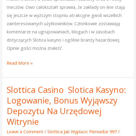
Polsce
meczów. Owo całokształt sprawia, że zakłady on-line stają
się jeszcze w wyższym stopniu atrakcyjne gwoli wszelkich
zainteresowanych użytkowników. Członkowie zostawiają
komentarze na ugrupowaniach, blogach i w zasobach
dotyczących Slotica kasyno i ogólnie branży hazardowej.
Opinie gości można znaleźć
Read More »
Slottica Casino ️ Slotica Kasyno:
Slottica
Casino
Logowanie, Bonus Wyjąwszy
Depozytu Na Urzędowej
Slotica
Witrynie
Kasyno:
Logowanie,
Leave a Comment
/
Slottica Jak Wyplacic Pieniadze 997
/