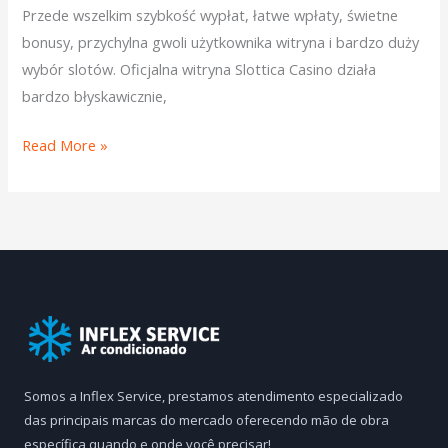
Przede wszelkim szybkość wypłat, łatwe wpłaty, świetne
bonusy, przychylna gwoli użytkownika witryna i bardzo duży
wybór slotów. Oficjalna witryna Slottica Casino działa
bardzo błyskawicznie,
Read More »
Somos a Inflex Service, prestamos atendimento especializado
das principais marcas do mercado oferecendo mão de obra
específica quando e onde você precisar!