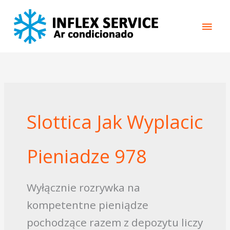
Skip
Main
to
content
Men
Slottica Jak Wyplacic
Pieniadze 978
Wyłącznie rozrywka na
kompetentne pieniądze
pochodzące razem z depozytu liczy