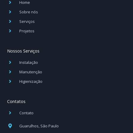
k
a
n
Home
-
m
-
f
i
Sobre nós
n
Serviços
Projetos
Nossos Serviços
Instalação
Manutenção
Higienização
Contatos
Contato
Guarulhos, São Paulo