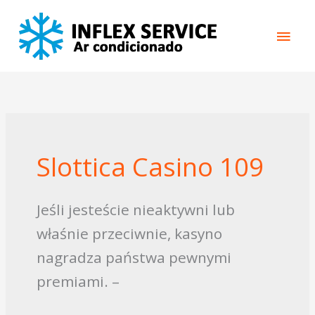
Skip
Main
to
content
Men
Slottica Casino 109
Jeśli jesteście nieaktywni lub
właśnie przeciwnie, kasyno
nagradza państwa pewnymi
premiami. –