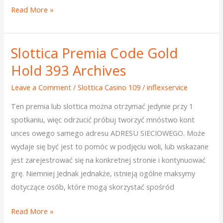
Read More »
Slottica Premia Code Gold
Slottica
Premia
Hold 393 Archives
Code
Leave a Comment
/
Slottica Casino 109
/
inflexservice
Gold
Hold
Ten premia lub slottica można otrzymać jedynie przy 1
393
spotkaniu, więc odrzucić próbuj tworzyć mnóstwo kont
Archives
unces owego samego adresu ADRESU SIECIOWEGO. Może
wydaje się być jest to pomóc w podjęciu woli, lub wskazane
jest zarejestrować się na konkretnej stronie i kontynuować
grę. Niemniej Jednak jednakże, istnieją ogólne maksymy
dotyczące osób, które mogą skorzystać spośród
Read More »