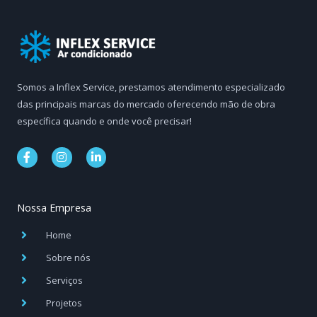
Somos a Inflex Service, prestamos atendimento especializado
das principais marcas do mercado oferecendo mão de obra
específica quando e onde você precisar!
F
I
L
a
n
i
c
s
n
e
t
k
b
a
e
Nossa Empresa
o
g
d
o
r
i
k
a
n
Home
-
m
-
f
i
Sobre nós
n
Serviços
Projetos