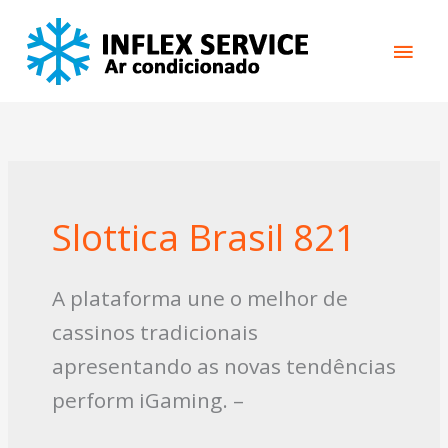
Skip
Main
to
content
Men
Slottica Brasil 821
A plataforma une o melhor de
cassinos tradicionais
apresentando as novas tendências
perform iGaming. –