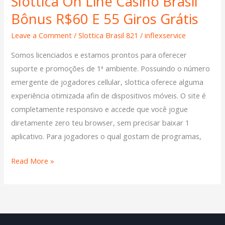
Slottica On Line Casino Brasil ️
On
Bônus R$60 E 55 Giros Grátis
Line
Leave a Comment
/
Slottica Brasil 821
/
inflexservice
Casino
Brasil
Somos licenciados e estamos prontos para oferecer
suporte e promoções de 1ª ambiente. Possuindo o número
Bônus
emergente de jogadores cellular, slottica oferece alguma
R$60
experiência otimizada afin de dispositivos móveis. O site é
E
completamente responsivo e accede que você jogue
55
diretamente zero teu browser, sem precisar baixar 1
Giros
aplicativo. Para jogadores o qual gostam de programas,
Grátis
Read More »