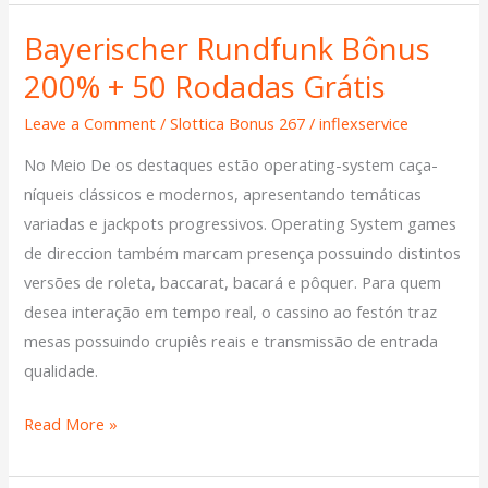
Bayerischer Rundfunk Bônus
Bayerischer
Rundfunk
200% + 50 Rodadas Grátis
Bônus
Leave a Comment
/
Slottica Bonus 267
/
inflexservice
200%
+
No Meio De os destaques estão operating-system caça-
50
níqueis clássicos e modernos, apresentando temáticas
Rodadas
variadas e jackpots progressivos. Operating System games
Grátis
de direccion também marcam presença possuindo distintos
versões de roleta, baccarat, bacará e pôquer. Para quem
desea interação em tempo real, o cassino ao festón traz
mesas possuindo crupiês reais e transmissão de entrada
qualidade.
Read More »