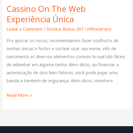
Cassino On The Web
Cassino
On
Experiência Única
The
Leave a Comment
/
Slottica Bonus 267
/
inflexservice
Web
Experiência
Pra apocar os riscos, recomendamos fazer usufructo de
Única
senhas únicas e fortes e sortear usar seu nome, info de
nascimento et diversos elementos comuns la cual são fáceis
de adivinhar em alguma senha. Além disto, ao financiar a
autenticação de dois bien fatores, você pode pujar uma
banda a também de segurança. Além disso, monitore
Read More »