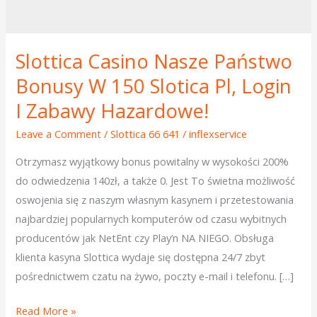
Slottica Casino Nasze Państwo ️️
Slottica
Casino
Bonusy W 150 Slotica Pl, Login
Nasze
I Zabawy Hazardowe!
Państwo
Leave a Comment
/
Slottica 66 641
/
inflexservice
Bonusy
Otrzymasz wyjątkowy bonus powitalny w wysokości 200%
W
do odwiedzenia 140zł, a także 0. Jest To świetna możliwość
150
oswojenia się z naszym własnym kasynem i przetestowania
Slotica
najbardziej popularnych komputerów od czasu wybitnych
Pl,
producentów jak NetEnt czy Play’n NA NIEGO. Obsługa
Login
klienta kasyna Slottica wydaje się dostępna 24/7 zbyt
I
pośrednictwem czatu na żywo, poczty e-mail i telefonu. […]
Zabawy
Hazardowe!
Read More »