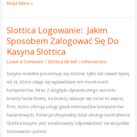
Read More »
Slottica Logowanie: ️ Jakim
Slottica
Logowanie:
Sposobem Zalogować Się Do
Kasyna Slottica
Jakim
Sposobem
Leave a Comment
/
Slottica 66 641
/
inflexservice
Zalogować
Kasyno mobilne prezentuje się istotnie tyklo lub nawet lepiej
Się
niż te, które zdaje się wyświetlane em monitorach
Do
komputerów. Wraz Z względu dynamicznego wzrostu
Kasyna
branży hazardowej, na branży ukazuje się coraz to więcej
Slottica
firm, które oferują usługi gwoli internautów komputerów
hazardowych. Polski profesjonalny dział obsługi kontrahenta
Slottica kasyno jest zrealizowany odpowiedzieć na wszystkie
testowania i pomóc