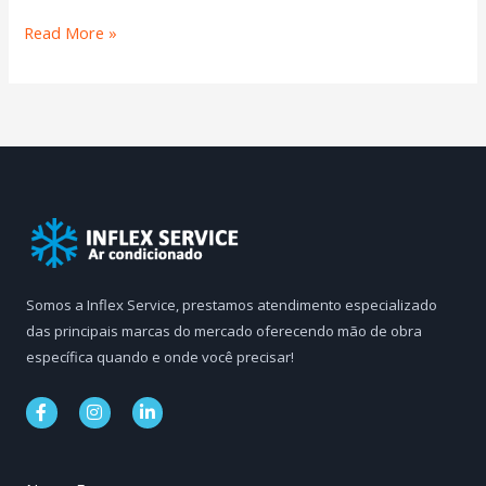
Read More »
Somos a Inflex Service, prestamos atendimento especializado
das principais marcas do mercado oferecendo mão de obra
específica quando e onde você precisar!
F
I
L
a
n
i
c
s
n
e
t
k
b
a
e