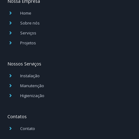
Nossa Empresa
o
g
d
o
r
i
k
a
n
Home
-
m
-
f
i
Sobre nós
n
Serviços
Projetos
Nossos Serviços
Instalação
Manutenção
Higienização
Contatos
Contato