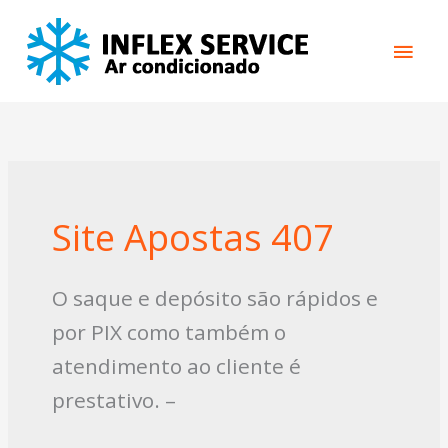
Skip
Main
to
content
Men
Site Apostas 407
O saque e depósito são rápidos e
por PIX como também o
atendimento ao cliente é
prestativo. –