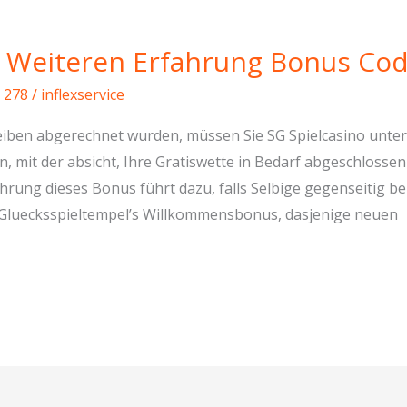
s Weiteren Erfahrung Bonus Co
 278
/
inflexservice
eiben abgerechnet wurden, müssen Sie SG Spielcasino unter e
n, mit der absicht, Ihre Gratiswette in Bedarf abgeschlossen
ng dieses Bonus führt dazu, falls Selbige gegenseitig bei 
G Gluecksspieltempel’s Willkommensbonus, dasjenige neuen