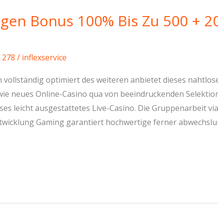
ngen Bonus 100% Bis Zu 500 + 2
 278
/
inflexservice
h vollständig optimiert des weiteren anbietet dieses nahtlos
wie neues Online-Casino qua von beeindruckenden Selektion 
ses leicht ausgestattetes Live-Casino. Die Gruppenarbeit v
wicklung Gaming garantiert hochwertige ferner abwechslung