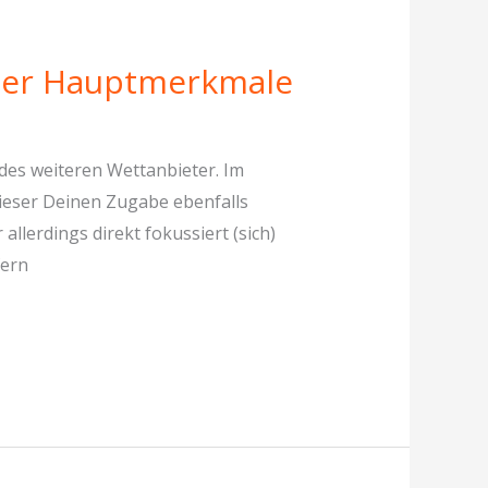
rner Hauptmerkmale
des weiteren Wettanbieter. Im
dieser Deinen Zugabe ebenfalls
lerdings direkt fokussiert (sich)
fern