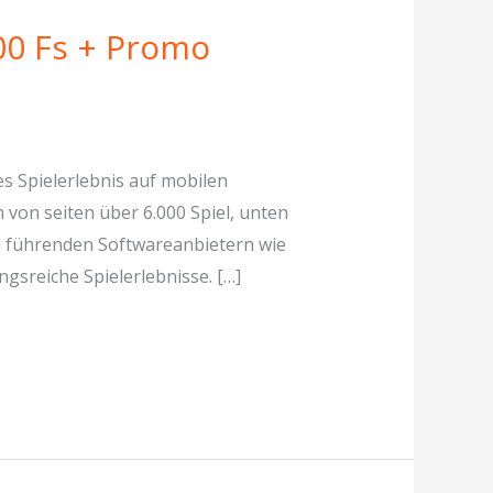
00 Fs + Promo
es Spielerlebnis auf mobilen
von seiten über 6.000 Spiel, unten
ia führenden Softwareanbietern wie
sreiche Spielerlebnisse. […]