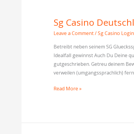
Sg Casino Deutschl
Sg
Casino
Leave a Comment
/
Sg Casino Login
Deutschland:
Detaillierte
Betreibt neben seinem SG Glueckssp
Übersicht
Idealfall gewinnst Auch Du Deine q
Ferner
gutgeschrieben. Getreu deinem Bewa
Hauptmerkmale
verweilen (umgangssprachlich) fe
Read More »