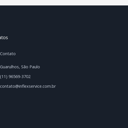
atos
Contato
Guarulhos, São Paulo
(11) 96569-3702
contato@inflexservice.com.br