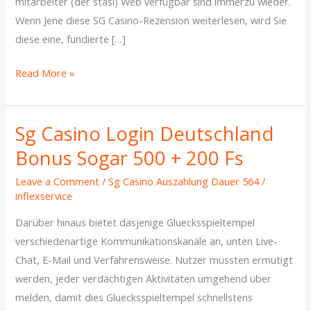
mitarbeiter (der stasi) Web verfügbar sind immerzu wieder.
Wenn Jene diese SG Casino-Rezension weiterlesen, wird Sie
diese eine, fundierte […]
Read More »
Sg Casino Login Deutschland
Sg
Casino
Bonus Sogar 500 + 200 Fs
Login
Leave a Comment
/
Sg Casino Auszahlung Dauer 564
/
Deutschland
inflexservice
Bonus
Darüber hinaus bietet dasjenige Gluecksspieltempel
Sogar
verschiedenartige Kommunikationskanäle an, unten Live-
500
Chat, E-Mail und Verfahrensweise. Nutzer müssten ermutigt
+
werden, jeder verdächtigen Aktivitäten umgehend über
200
melden, damit dies Gluecksspieltempel schnellstens
Fs