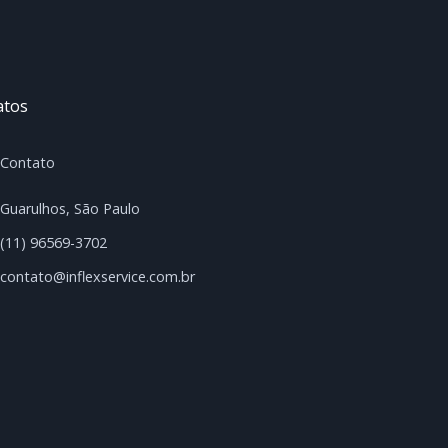
atos
Contato
Guarulhos, São Paulo
(11) 96569-3702
contato@inflexservice.com.br