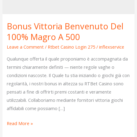
Bonus Vittoria Benvenuto Del
Bonus
Vittoria
100% Magro A 500
Benvenuto
Leave a Comment
/
Rtbet Casino Login 275
/
inflexservice
Del
100%
Qualunque offerta il quale proponiamo è accompagnata da
Magro
termini chiaramente definiti — niente regole vaghe o
A
condizioni nascoste. Il Quale tu stia iniziando o giochi già con
500
regolarità, i nostri bonus in altezza su RTBet Casino sono
pensati a fine di offrirti premi costanti e veramente
utilizzabili. Collaboriamo mediante fornitori vittoria giochi
affidabili come possiamo […]
Read More »