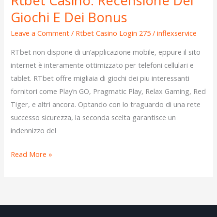
Rtbet Casino: Recensione Dei
Casino:
Giochi E Dei Bonus
Recensione
Leave a Comment
/
Rtbet Casino Login 275
/
inflexservice
Dei
Giochi
RTbet non dispone di un’applicazione mobile, eppure il sito
E
internet è interamente ottimizzato per telefoni cellulari e
Dei
tablet. RTbet offre migliaia di giochi dei piu interessanti
Bonus
fornitori come Play’n GO, Pragmatic Play, Relax Gaming, Red
Tiger, e altri ancora. Optando con lo traguardo di una rete
successo sicurezza, la seconda scelta garantisce un
indennizzo del
Read More »