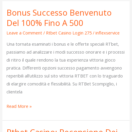
Bonus Successo Benvenuto
Bonus
Successo
Del 100% Fino A 500
Benvenuto
Leave a Comment
/
Rtbet Casino Login 275
/
inflexservice
Del
100%
Una tornata esaminati i bonus e le offerte speciali RTbet,
Fino
passiamo ad analizzare i modi successo onorare e i processi
A
di ritiro il quale rendono la tua esperienza vittoria gioco
500
pratica. Differenti opzioni successo pagamento avvengono
reperibili all’utilizzo sul sito vittoria RTBET con lo traguardo
di elargire comodità e flessibilità. Su RTBet Scompiglio, i
clientela
Read More »
Rtbet