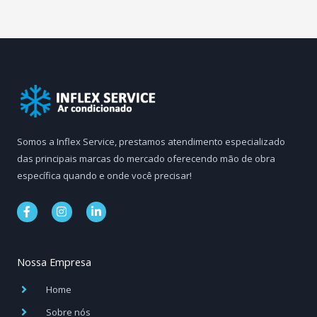
Somos a Inflex Service, prestamos atendimento especializado
das principais marcas do mercado oferecendo mão de obra
específica quando e onde você precisar!
F
I
L
a
n
i
c
s
n
e
t
k
b
a
e
Nossa Empresa
o
g
d
o
r
i
k
a
n
Home
-
m
-
f
i
Sobre nós