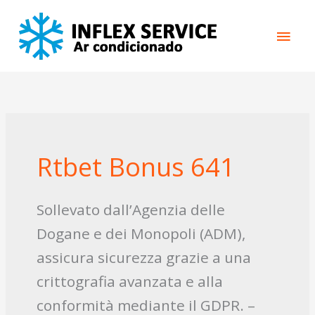
Skip
Main
to
content
Men
Rtbet Bonus 641
Sollevato dall’Agenzia delle
Dogane e dei Monopoli (ADM),
assicura sicurezza grazie a una
crittografia avanzata e alla
conformità mediante il GDPR. –