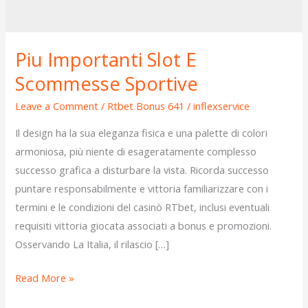
Piu Importanti Slot E
Piu
Importanti
Scommesse Sportive
Slot
Leave a Comment
/
Rtbet Bonus 641
/
inflexservice
E
Scommesse
Il design ha la sua eleganza fisica e una palette di colori
Sportive
armoniosa, più niente di esageratamente complesso
successo grafica a disturbare la vista. Ricorda successo
puntare responsabilmente e vittoria familiarizzare con i
termini e le condizioni del casinò RTbet, inclusi eventuali
requisiti vittoria giocata associati a bonus e promozioni.
Osservando La Italia, il rilascio […]
Read More »