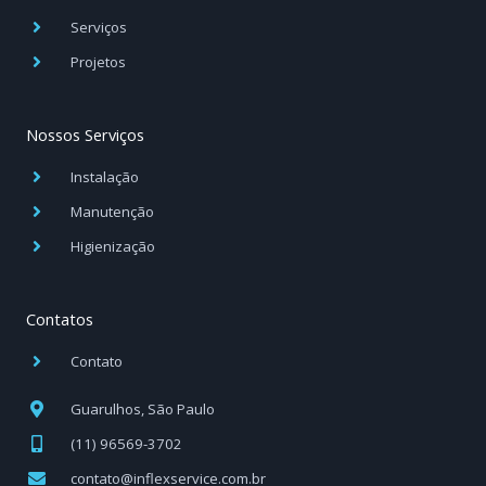
n
Serviços
Projetos
Nossos Serviços
Instalação
Manutenção
Higienização
Contatos
Contato
Guarulhos, São Paulo
(11) 96569-3702
contato@inflexservice.com.br