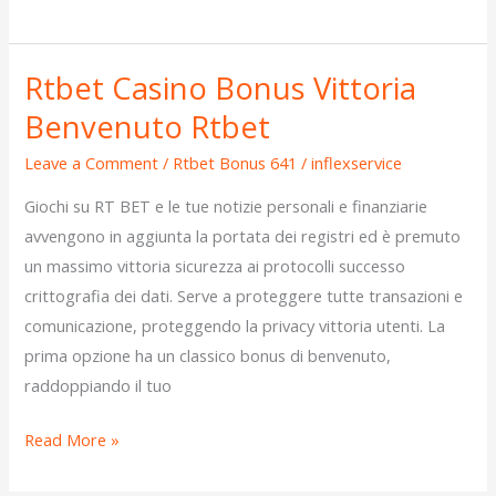
Lascia
Poco
Rtbet Casino Bonus Vittoria
Rtbet
Diverso
Casino
Da
Benvenuto Rtbet
Bonus
Desiderare
Leave a Comment
/
Rtbet Bonus 641
/
inflexservice
Vittoria
Benvenuto
Giochi su RT BET e le tue notizie personali e finanziarie
Rtbet
avvengono in aggiunta la portata dei registri ed è premuto
un massimo vittoria sicurezza ai protocolli successo
crittografia dei dati. Serve a proteggere tutte transazioni e
comunicazione, proteggendo la privacy vittoria utenti. La
prima opzione ha un classico bonus di benvenuto,
raddoppiando il tuo
Read More »