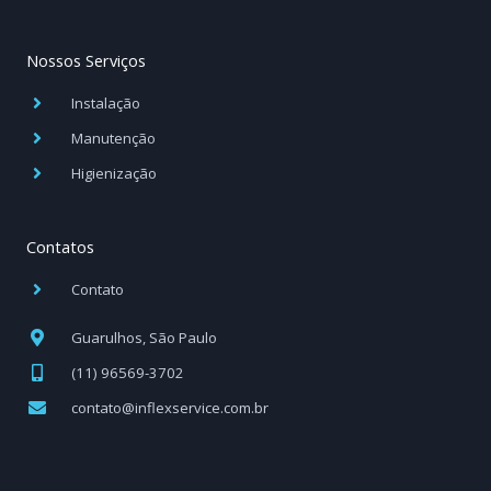
Nossos Serviços
Instalação
Manutenção
Higienização
Contatos
Contato
Guarulhos, São Paulo
(11) 96569-3702
contato@inflexservice.com.br