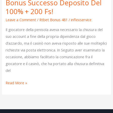
Bonus Successo Deposito Del
A
100% + 200 Fs!
Scommettere
E
Leave a Comment
/
Rtbet Bonus 481
/
inflexservice
Ricevi
Il giocatore della penisola aveva necessario la chiusura del
Un
suo account a fine della propria dipendenza dal gioco
Bonus
d’azzardo, ma il casinò non aveva risposto alle sue molteplici
Successo
richieste via posta elettronica. In Seguito aver esaminato la
Deposito
occasione, abbiamo facilitato la comunicazione fra il
Del
giocatore e il casinò, che ha portato alla chiusura definitiva
100%
del
+
200
Read More »
Fs!