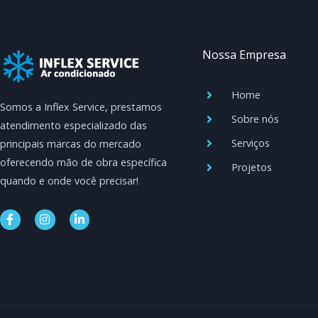
Nossa Empresa
Home
Somos a Inflex Service, prestamos
Sobre nós
atendimento especializado das
Serviços
principais marcas do mercado
oferecendo mão de obra específica
Projetos
quando e onde você precisar!
F
I
L
a
n
i
c
s
n
e
t
k
b
a
e
o
g
d
o
r
i
k
a
n
-
m
-
f
i