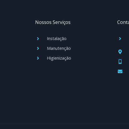
Nossos Serviços
Cont
Instalação
Manutenção
Higienização