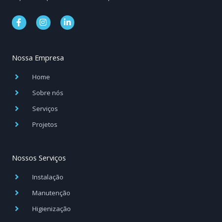
F
I
L
a
n
i
c
s
n
e
t
k
b
a
e
Nossa Empresa
o
g
d
o
r
i
k
a
n
Home
-
m
-
f
i
Sobre nós
n
Serviços
Projetos
Nossos Serviços
Instalação
Manutenção
Higienização