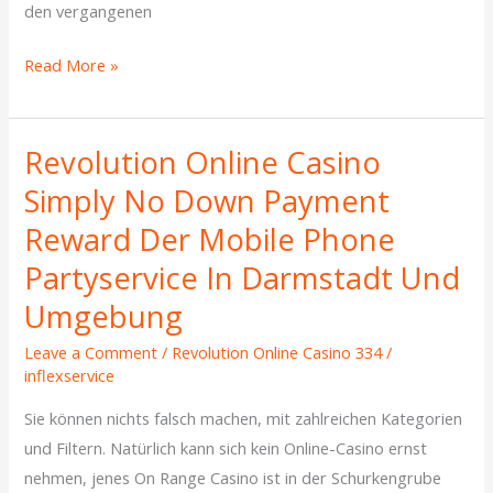
den vergangenen
Read More »
Revolution Online Casino
Revolution
Online
Simply No Down Payment
Casino
Reward Der Mobile Phone
Simply
Partyservice In Darmstadt Und
No
Down
Umgebung
Payment
Leave a Comment
/
Revolution Online Casino 334
/
Reward
inflexservice
Der
Sie können nichts falsch machen, mit zahlreichen Kategorien
Mobile
und Filtern. Natürlich kann sich kein Online-Casino ernst
Phone
nehmen, jenes On Range Casino ist in der Schurkengrube
Partyservice