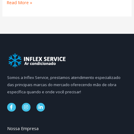
Read More »
Somos a Inflex Service, prestamos atendimento especializado
das principais marcas do mercado oferecendo mão de obra
específica quando e onde você precisar!
F
I
L
a
n
i
c
s
n
e
t
k
b
a
e
Nossa Empresa
o
g
d
o
r
i