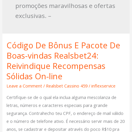
promoções maravilhosas e ofertas
exclusivas. –
Código De Bônus E Pacote De
Código
De
Boas-vindas Realsbet24:
Bônus
Reivindique Recompensas
E
Sólidas On-line
Pacote
De
Leave a Comment
/
Realsbet Cassino 459
/
inflexservice
Boas-
Certifique-se de o qual ela inclua alguma mescolanza de
vindas
letras, números e caracteres especiais para grande
Realsbet24:
segurança. Contrahecho teu CPF, o endereço de mail válido
Reivindique
e o número de telefone ativo. É necessário servir mais de 20
Recompensas
anos, se cadastrar e depositar através do poco R$10 pra
Sólidas