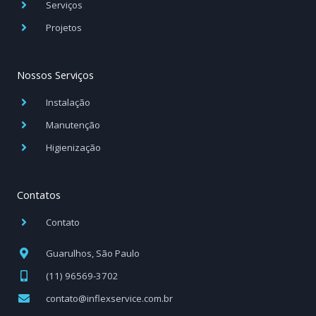
Serviços
Projetos
Nossos Serviços
Instalação
Manutenção
Higienização
Contatos
Contato
Guarulhos, São Paulo
(11) 96569-3702
contato@inflexservice.com.br