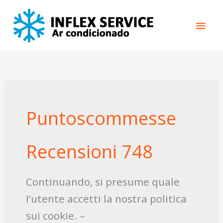
Skip
Main
to
content
Men
Puntoscommesse
Recensioni 748
Continuando, si presume quale
l’utente accetti la nostra politica
sui cookie. –