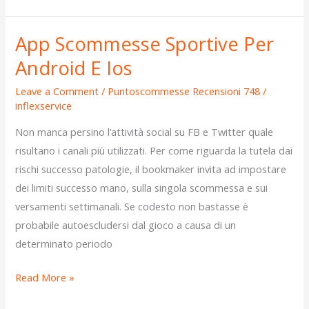
App Scommesse Sportive Per
App
Scommesse
Android E Ios
Sportive
Leave a Comment
/
Puntoscommesse Recensioni 748
/
Per
inflexservice
Android
Non manca persino l’attività social su FB e Twitter quale
E
risultano i canali più utilizzati. Per come riguarda la tutela dai
Ios
rischi successo patologie, il bookmaker invita ad impostare
dei limiti successo mano, sulla singola scommessa e sui
versamenti settimanali. Se codesto non bastasse è
probabile autoescludersi dal gioco a causa di un
determinato periodo
Read More »