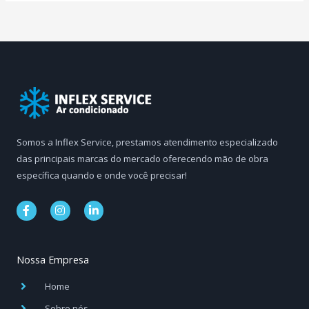
Somos a Inflex Service, prestamos atendimento especializado
das principais marcas do mercado oferecendo mão de obra
específica quando e onde você precisar!
F
I
L
a
n
i
c
s
n
e
t
k
b
a
e
Nossa Empresa
o
g
d
o
r
i
k
a
n
Home
-
m
-
f
i
Sobre nós