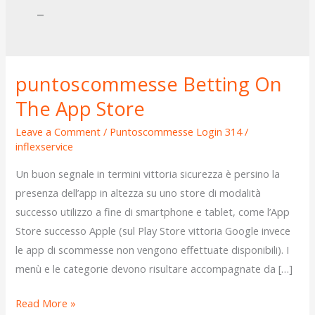
–
‎puntoscommesse Betting On
‎puntoscommesse
Betting
The App Store
On
Leave a Comment
/
Puntoscommesse Login 314
/
The
inflexservice
App
Un buon segnale in termini vittoria sicurezza è persino la
Store
presenza dell’app in altezza su uno store di modalità
successo utilizzo a fine di smartphone e tablet, come l’App
Store successo Apple (sul Play Store vittoria Google invece
le app di scommesse non vengono effettuate disponibili). I
menù e le categorie devono risultare accompagnate da […]
Read More »