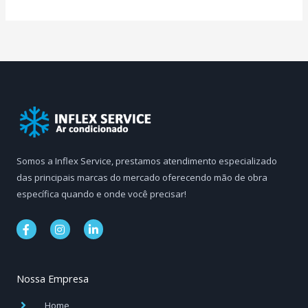
Somos a Inflex Service, prestamos atendimento especializado
das principais marcas do mercado oferecendo mão de obra
específica quando e onde você precisar!
F
I
L
a
n
i
c
s
n
e
t
k
b
a
e
Nossa Empresa
o
g
d
o
r
i
k
a
n
Home