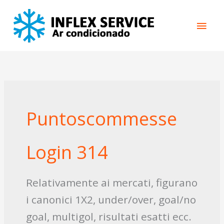
Skip
Main
to
content
Men
Puntoscommesse
Login 314
Relativamente ai mercati, figurano
i canonici 1X2, under/over, goal/no
goal, multigol, risultati esatti ecc.