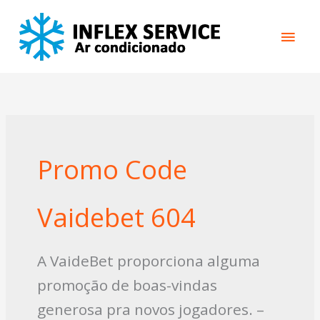
Skip
Main
to
content
Men
Promo Code
Vaidebet 604
A VaideBet proporciona alguma
promoção de boas-vindas
generosa pra novos jogadores. –