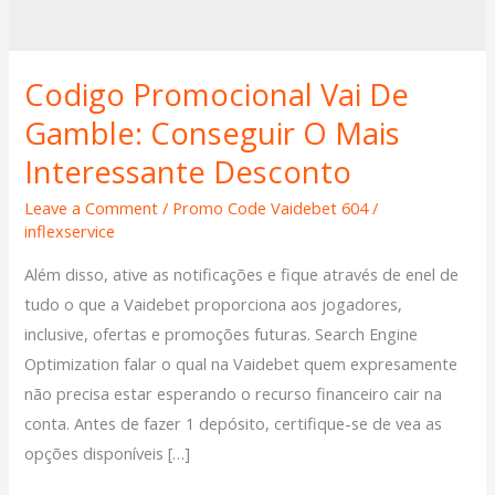
Codigo Promocional Vai De
Codigo
Promocional
Gamble: Conseguir O Mais
Vai
Interessante Desconto
De
Gamble:
Leave a Comment
/
Promo Code Vaidebet 604
/
inflexservice
Conseguir
O
Além disso, ative as notificações e fique através de enel de
Mais
tudo o que a Vaidebet proporciona aos jogadores,
Interessante
inclusive, ofertas e promoções futuras. Search Engine
Desconto
Optimization falar o qual na Vaidebet quem expresamente
não precisa estar esperando o recurso financeiro cair na
conta. Antes de fazer 1 depósito, certifique-se de vea as
opções disponíveis […]