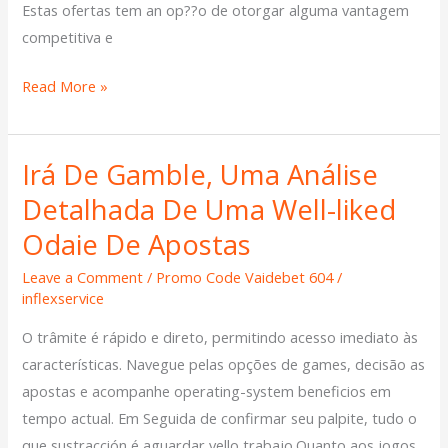
Estas ofertas tem an op??o de otorgar alguma vantagem
competitiva e
Read More »
Irá De Gamble, Uma Análise
Irá
De
Detalhada De Uma Well-liked
Gamble,
Odaie De Apostas
Uma
Análise
Leave a Comment
/
Promo Code Vaidebet 604
/
inflexservice
Detalhada
De
O trâmite é rápido e direto, permitindo acesso imediato às
Uma
características. Navegue pelas opções de games, decisão as
Well-
apostas e acompanhe operating-system beneficios em
liked
tempo actual. Em Seguida de confirmar seu palpite, tudo o
Odaie
que sustracción é aguardar vello trabajo.Quanto aos jogos