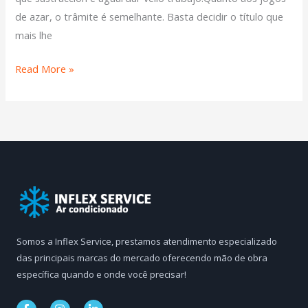
De
de azar, o trâmite é semelhante. Basta decidir o título que
Apostas
mais lhe
Read More »
Somos a Inflex Service, prestamos atendimento especializado
das principais marcas do mercado oferecendo mão de obra
específica quando e onde você precisar!
F
I
L