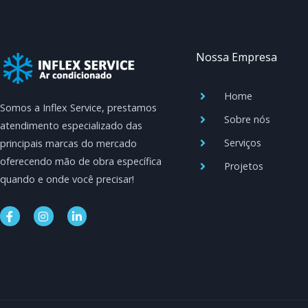
Nossa Empresa
Home
Somos a Inflex Service, prestamos
Sobre nós
atendimento especializado das
Serviços
principais marcas do mercado
oferecendo mão de obra específica
Projetos
quando e onde você precisar!
F
I
L
a
n
i
c
s
n
e
t
k
b
a
e
o
g
d
o
r
i
k
a
n
-
m
-