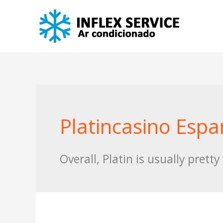
Skip
to
content
Platincasino Esp
Overall, Platin is usually prett