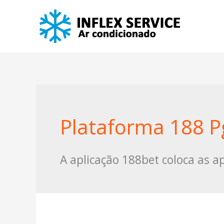
Skip
to
content
Plataforma 188 P
A aplicação 188bet coloca as a