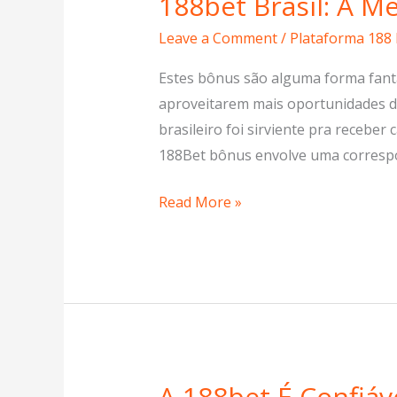
188bet Brasil: A M
188bet
Brasil:
Leave a Comment
/
Plataforma 188 
A
Melhor
Estes bônus são alguma forma fant
Experiência
aproveitarem mais oportunidades de
Em
brasileiro foi sirviente pra receb
Apostas
188Bet bônus envolve uma corresp
Across
Read More »
The
Internet
A 188bet É Confiáv
A