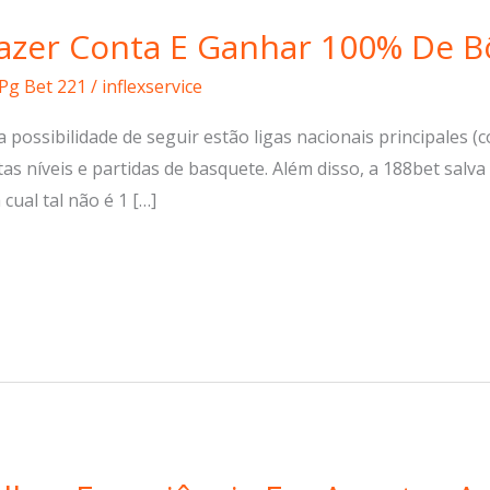
azer Conta E Ganhar 100% De 
Pg Bet 221
/
inflexservice
a possibilidade de seguir estão ligas nacionais principales 
ntas níveis e partidas de basquete. Além disso, a 188bet sal
 cual tal não é 1 […]