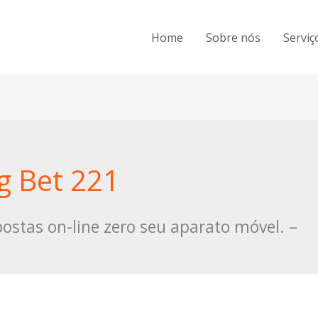
Home
Sobre nós
Serviç
g Bet 221
postas on-line zero seu aparato móvel. –