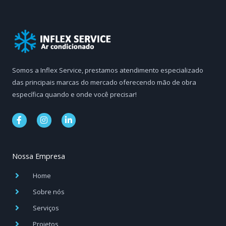
Somos a Inflex Service, prestamos atendimento especializado
das principais marcas do mercado oferecendo mão de obra
específica quando e onde você precisar!
F
I
L
a
n
i
c
s
n
e
t
k
b
a
e
Nossa Empresa
o
g
d
o
r
i
k
a
n
Home
-
m
-
f
i
Sobre nós
n
Serviços
Projetos