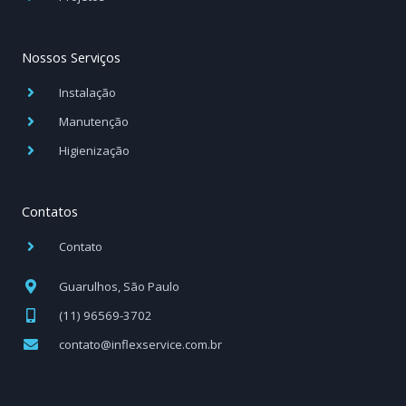
Nossos Serviços
Instalação
Manutenção
Higienização
Contatos
Contato
Guarulhos, São Paulo
(11) 96569-3702
contato@inflexservice.com.br