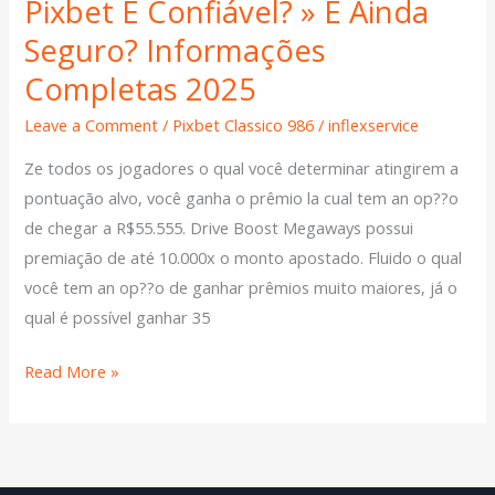
Pixbet É Confiável? » É Ainda
Pixbet
É
Seguro? Informações
Confiável?
Completas 2025
»
É
Leave a Comment
/
Pixbet Classico 986
/
inflexservice
Ainda
Ze todos os jogadores o qual você determinar atingirem a
Seguro?
pontuação alvo, você ganha o prêmio la cual tem an op??o
Informações
de chegar a R$55.555. Drive Boost Megaways possui
Completas
premiação de até 10.000x o monto apostado. Fluido o qual
2025
você tem an op??o de ganhar prêmios muito maiores, já o
qual é possível ganhar 35
Read More »