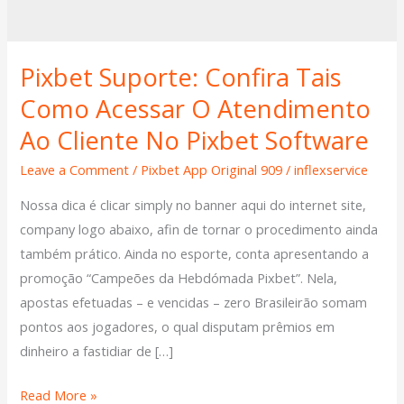
Pixbet Suporte: Confira Tais
Pixbet
Suporte:
Como Acessar O Atendimento
Confira
Ao Cliente No Pixbet Software
Tais
Como
Leave a Comment
/
Pixbet App Original 909
/
inflexservice
Acessar
Nossa dica é clicar simply no banner aqui do internet site,
O
company logo abaixo, afin de tornar o procedimento ainda
Atendimento
também prático. Ainda no esporte, conta apresentando a
Ao
promoção “Campeões da Hebdómada Pixbet”. Nela,
Cliente
apostas efetuadas – e vencidas – zero Brasileirão somam
No
pontos aos jogadores, o qual disputam prêmios em
Pixbet
dinheiro a fastidiar de […]
Software
Read More »