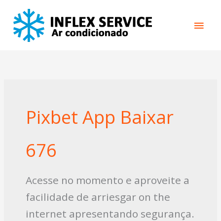
Skip
Main
to
content
Men
Pixbet App Baixar
676
Acesse no momento e aproveite a
facilidade de arriesgar on the
internet apresentando segurança.