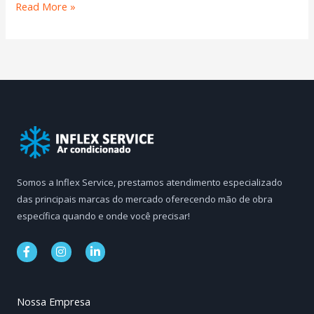
Read More »
Brasil
Somos a Inflex Service, prestamos atendimento especializado
das principais marcas do mercado oferecendo mão de obra
específica quando e onde você precisar!
F
I
L
a
n
i
c
s
n
e
t
k
b
a
e
Nossa Empresa
o
g
d