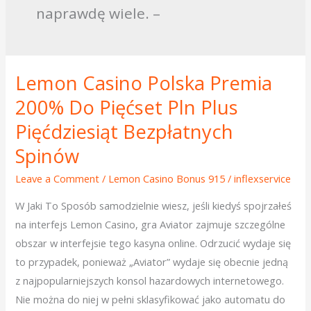
naprawdę wiele. –
Lemon Casino Polska Premia
Lemon
Casino
200% Do Pięćset Pln Plus
Polska
Pięćdziesiąt Bezpłatnych
Premia
Spinów
200%
Do
Leave a Comment
/
Lemon Casino Bonus 915
/
inflexservice
Pięćset
W Jaki To Sposób samodzielnie wiesz, jeśli kiedyś spojrzałeś
Pln
na interfejs Lemon Casino, gra Aviator zajmuje szczególne
Plus
obszar w interfejsie tego kasyna online. Odrzucić wydaje się
Pięćdziesiąt
to przypadek, ponieważ „Aviator” wydaje się obecnie jedną
Bezpłatnych
z najpopularniejszych konsol hazardowych internetowego.
Spinów
Nie można do niej w pełni sklasyfikować jako automatu do