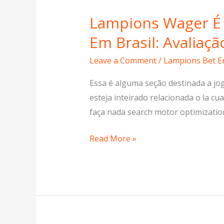
Lampions Wager É C
Lampions
Wager
Em Brasil: Avaliaç
É
Leave a Comment
/
Lampions Bet E
Confiavel?
Análise
Essa é alguma seção destinada a jo
Dasjenige
esteja inteirado relacionada o la c
Apostas
faça nada search motor optimizatio
Esportivas
Em
Read More »
Brasil:
Avaliação,
Bônus