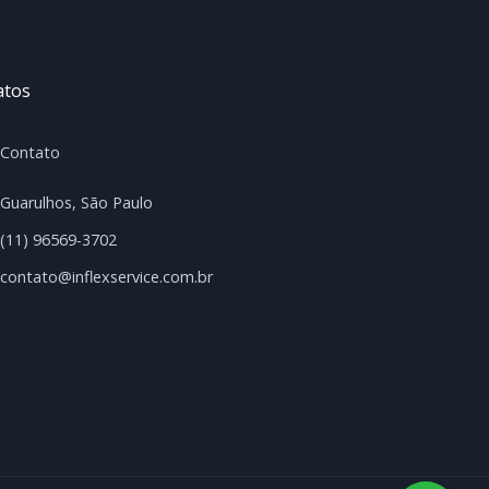
atos
Contato
Guarulhos, São Paulo
(11) 96569-3702
contato@inflexservice.com.br