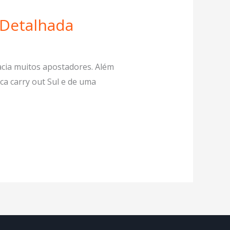
 Detalhada
acia muitos apostadores. Além
a carry out Sul e de uma