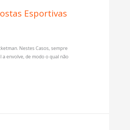
ostas Esportivas
Rocketman. Nestes Casos, sempre
al a envolve, de modo o qual não