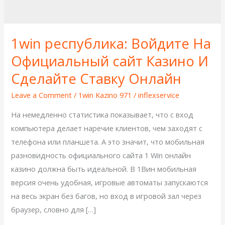
1win республика: Войдите На
1win
республика:
Официальный сайт Казино И
Войдите
Сделайте Ставку Онлайн
На
Официальный
Leave a Comment
/
1win Kazino 971
/
inflexservice
сайт
На немедленно статистика показывает, что с вход
Казино
компьютера делает наречие клиентов, чем заходят с
И
телефона или планшета. А это значит, что мобильная
Сделайте
разновидность официального сайта 1 Win онлайн
Ставку
казино должна быть идеальной. В 1Вин мобильная
Онлайн
версия очень удобная, игровые автоматы запускаются
на весь экран без багов, но вход в игровой зал через
браузер, словно для […]