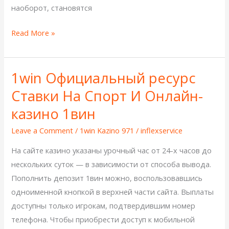
наоборот, становятся
Read More »
1win Официальный ресурс
1win
Официальный
Ставки На Спорт И Онлайн-
ресурс
казино 1вин
Ставки
На
Leave a Comment
/
1win Kazino 971
/
inflexservice
Спорт
На сайте казино указаны урочный час от 24-х часов до
И
нескольких суток — в зависимости от способа вывода.
Онлайн-
Пополнить депозит 1вин можно, воспользовавшись
казино
одноименной кнопкой в верхней части сайта. Выплаты
1вин
доступны только игрокам, подтвердившим номер
телефона. Чтобы приобрести доступ к мобильной