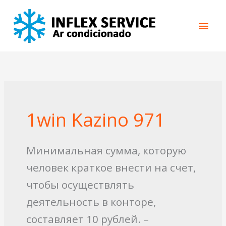
Skip
Main
to
content
Men
1win Kazino 971
Минимальная сумма, которую
человек краткое внести на счет,
чтобы осуществлять
деятельность в конторе,
составляет 10 рублей. –