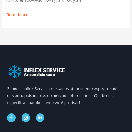
Read More »
Somos a Inflex Service, prestamos atendimento especializado
das principais marcas do mercado oferecendo mão de obra
específica quando e onde você precisar!
F
I
L
a
n
i
c
s
n
e
t
k