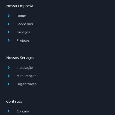
b
a
e
Nossa Empresa
o
g
d
o
r
i
k
a
n
Home
-
m
-
f
i
Sobre nós
n
Serviços
Projetos
Nossos Serviços
Instalação
Manutenção
Higienização
Contatos
Contato