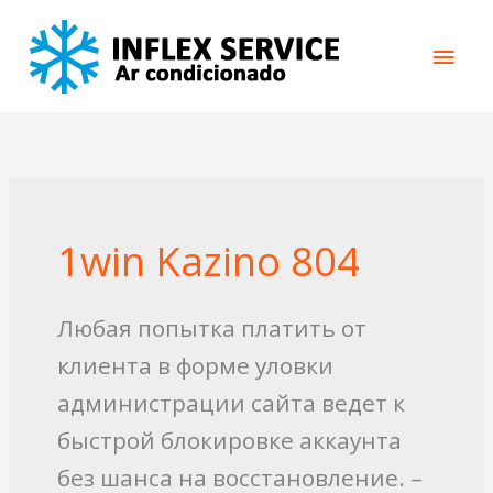
Skip
Main
to
content
Men
1win Kazino 804
Любая по͏пытка платить от
клиента в ͏форме уловки
администрации сайта ведет к
быстрой бл͏окировке ͏аккаунта
без шанса на восстановление. –