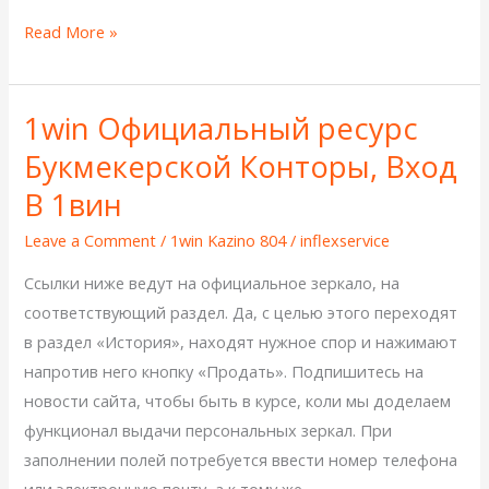
Read More »
1win Официальный ресурс
1win
Официальный
Букмекерской Конторы, Вход
ресурс
В 1вин
Букмекерской
Конторы,
Leave a Comment
/
1win Kazino 804
/
inflexservice
Вход
Ссылки ниже ведут на официальное зеркало, на
В
соответствующий раздел. Да, с целью этого переходят
1вин
в раздел «История», находят нужное спор и нажимают
напротив него кнопку «Продать». Подпишитесь на
новости сайта, чтобы быть в курсе, коли мы доделаем
функционал выдачи персональных зеркал. При
заполнении полей потребуется ввести номер телефона
или электронную почту, а к тому же