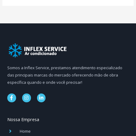
Somos a Inflex Service, prestamos atendimento especializado
das principais marcas do mercado oferecendo mão de obra
específica quando e onde você precisar!
F
I
L
a
n
i
c
s
n
e
t
k
b
a
e
Nossa Empresa
o
g
d
o
r
i
k
a
n
Home
-
m
-