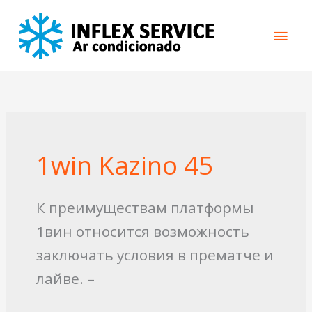
Skip
Main
to
content
Men
1win Kazino 45
К преимуществам платформы
1вин относится возможность
заключать условия в прематче и
лайве. –