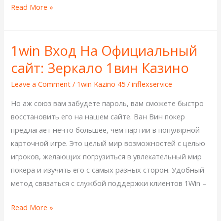
Read More »
1win Вход На Официальный
1win
Вход
сайт: Зеркало 1вин Казино
На
Leave a Comment
/
1win Kazino 45
/
inflexservice
Официальный
сайт:
Но аж союз вам забудете пароль, вам сможете быстро
Зеркало
восстановить его на нашем сайте. Ван Вин покер
1вин
предлагает нечто большее, чем партии в популярной
Казино
карточной игре. Это целый мир возможностей с целью
игроков, желающих погрузиться в увлекательный мир
покера и изучить его с самых разных сторон. Удобный
метод связаться с службой поддержки клиентов 1Win –
Read More »