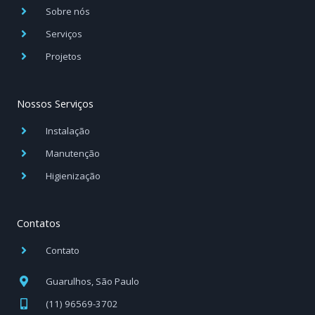
f
i
Sobre nós
n
Serviços
Projetos
Nossos Serviços
Instalação
Manutenção
Higienização
Contatos
Contato
Guarulhos, São Paulo
(11) 96569-3702